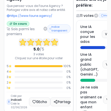
préfère:
Que pensez-vous de Faune Agency ?
Partagez votre avis et notez cette entité.
11
vote
s
https://www.faune.agency/
Indic
En cours
Une IA
Indice
🚀 Sois parmi les
transparent
conçue
premiers
Vot
pour les
ados
5.0
/5
3
votes
Une IA
Cliquez sur une étoile pour voter
grand
public
Vot
5
100
%
(chatGPT,
4
0
%
Gemini ...)
3
0
%
2
0
%
Je ne sais
1
0
%
pas
Créé par
vraiment ce
Vo
Indiceli
0
Echo
Partager
que mon
i
Créé le
enfant
02/06/2026