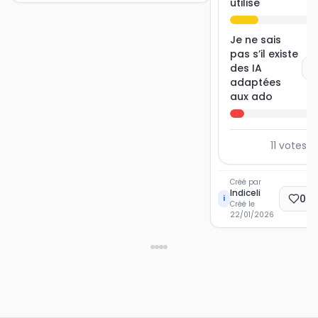
utilise
Je ne sais
pas s’il existe
des IA
V
adaptées
aux ado
11
votes a
Créé par
Indiceli
0
E
i
Créé le
22/01/2026