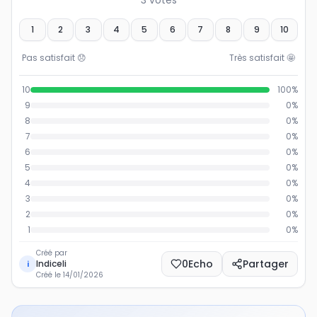
3
votes
1
2
3
4
5
6
7
8
9
10
Pas satisfait
😞
Très satisfait
🤩
10
100
%
9
0
%
8
0
%
7
0
%
6
0
%
5
0
%
4
0
%
3
0
%
2
0
%
1
0
%
Créé par
0
Echo
Partager
Indiceli
i
Créé le
14/01/2026