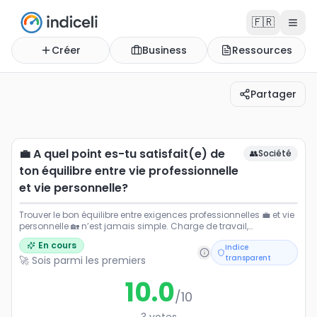
🇫🇷
Créer
Business
Ressources
Partager
💼 A quel point es-tu satisfait(e) de ton équilibre entre
Trouver le bon équilibre entre exigences professionnell
💼 A quel point es-tu satisfait(e) de
👥
Société
ton équilibre entre vie professionnelle
et vie personnelle?
Trouver le bon équilibre entre exigences professionnelles 💼 et vie
personnelle 🏡 n’est jamais simple. Charge de travail,
disponibilité mentale, temps pour soi, proches, repos… tout
En cours
Indice
s’entremêle. Sur une échelle de 1 à 10, où te situes-tu vraiment
transparent
🚀 Sois parmi les premiers
aujourd’hui ? Un score bas peut révéler une fatigue, un score
élevé un équilibre précieux. Vote et prends un instant pour
10.0
mesurer ton propre équilibre ⚖️✨
/10