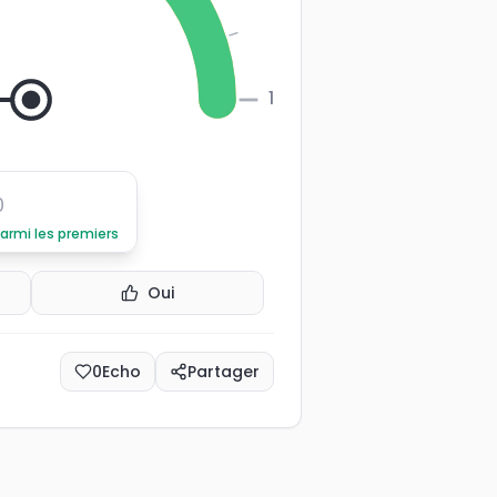
100
0
parmi les premiers
Oui
0
Echo
Partager