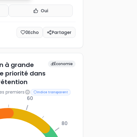
Oui
0
Echo
Partager
on à grande
💰
Économie
e priorité dans
rétention
les premiers
Indice transparent
60
80