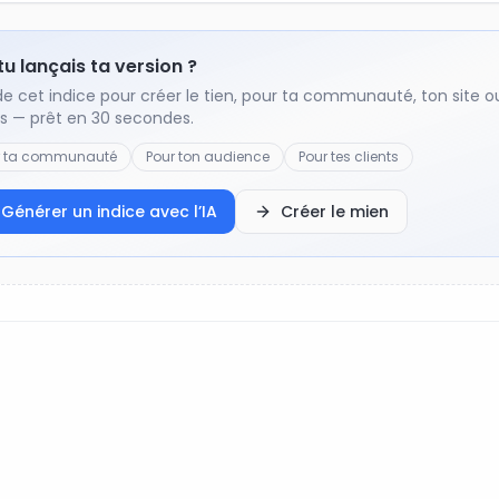
 tu lançais ta version ?
de cet indice pour créer le tien, pour ta communauté, ton site o
ts — prêt en 30 secondes.
r ta communauté
Pour ton audience
Pour tes clients
Générer un indice avec l’IA
Créer le mien