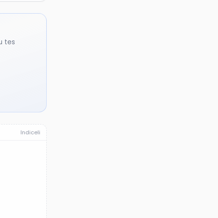
u tes
Indiceli