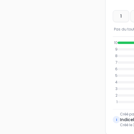
1
Pas du tout
10
9
8
7
6
5
4
3
2
1
Créé pa
Indicel
i
Créé le