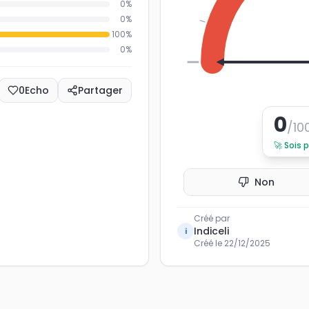
0
%
0
%
100
%
0
%
0
0
Echo
Partager
0
/10
🚀
Sois 
Non
Créé par
Indiceli
i
Créé le
22/12/2025