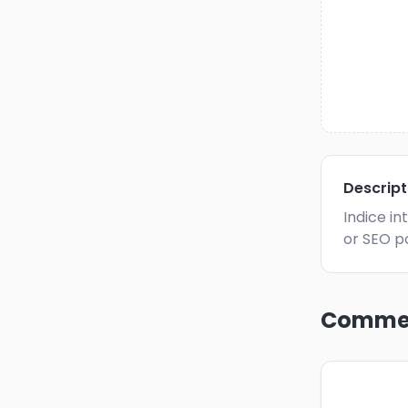
Descrip
Indice in
or SEO po
Commen