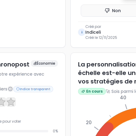
Non
Créé par
Indiceli
i
Créé le
12/11/2025
Chronopost
La personnalisati
💰
Économie
échelle est-elle un
z votre expérience avec
vos stratégies de 
iers
Indice transparent
🚀 Sois parmi 
En cours
40
e pour voter
20
0
%