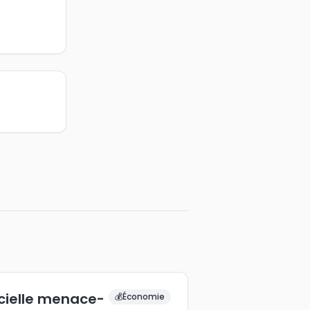
ficielle menace-
💰
Économie