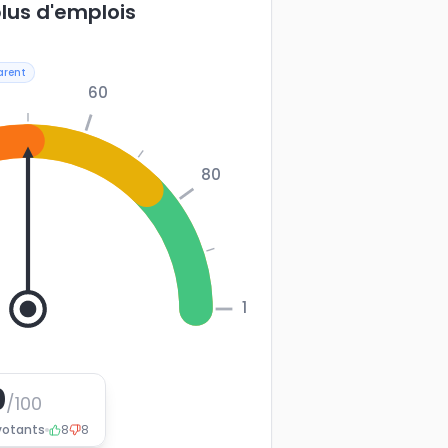
plus d'emplois
arent
60
80
100
0
/100
votants
8
8