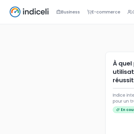
Business
E-commerce
À quel point
Indice intera
À quel
utilisa
réussi
Indice int
pour un tra
En cou