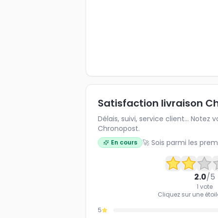
Satisfaction livraison 
Délais, suivi, service client... Note
Chronopost.
🚀 Sois parmi les prem
En cours
2.0
/5
1
vote
Cliquez sur une étoil
5