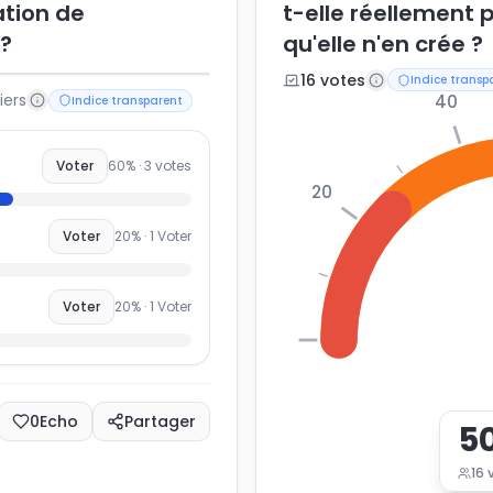
ation de
t-elle réellement 
 ?
qu'elle n'en crée ?
16
vote
s
Indice transp
iers
40
Indice transparent
Voter
60
% ·
3
votes
20
Voter
20
% ·
1
Voter
Voter
20
% ·
1
Voter
0
0
Echo
Partager
5
16