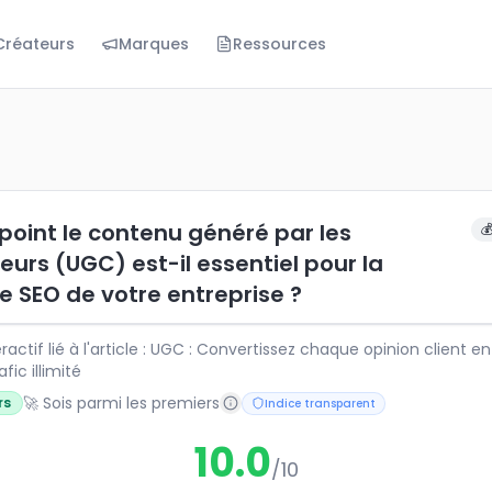
Créateurs
Marques
Ressources
 le contenu généré par les utilisateurs (UGC) est-il essent
ctif lié à l'article : UGC : Convertissez chaque opinion clien
 point le contenu généré par les

teurs (UGC) est-il essentiel pour la
te SEO de votre entreprise ?
eractif lié à l'article : UGC : Convertissez chaque opinion client e
fic illimité
🚀 Sois parmi les premiers
rs
Indice transparent
10.0
/10