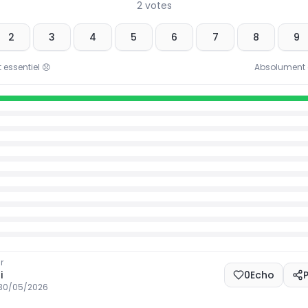
2
votes
2
3
4
5
6
7
8
9
 essentiel
😞
Absolument e
r
i
0
Echo
30/05/2026