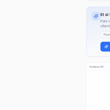
Et si
Pars 
clien
Pou
PUBLICITÉ