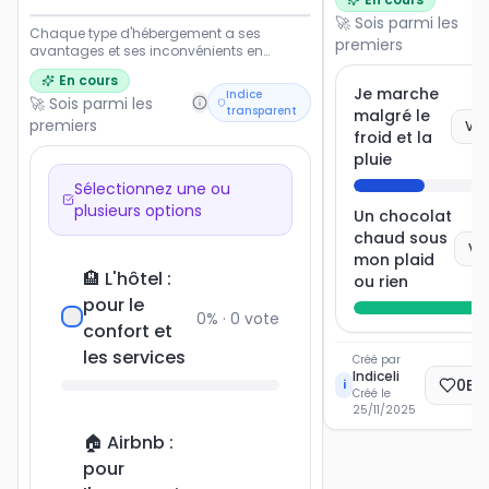
🚀 Sois parmi les
Chaque type d'hébergement a ses
premiers
avantages et ses inconvénients en
termes de coût, de confort, d'intimité et
En cours
d'expérience. Le choix idéal dépend
Je marche
Indice
🚀 Sois parmi les
souvent du budget, du nombre de
transparent
malgré le
voyageurs et du style de voyage
premiers
Vot
froid et la
recherché. Partagez votre préférence pour
des vacances réussies !
pluie
Sélectionnez une ou
plusieurs options
Un chocolat
chaud sous
Vo
mon plaid
🏨 L'hôtel :
ou rien
pour le
0
% ·
0
vote
confort et
les services
Créé par
Indiceli
0
Ec
i
Créé le
25/11/2025
🏠 Airbnb :
pour