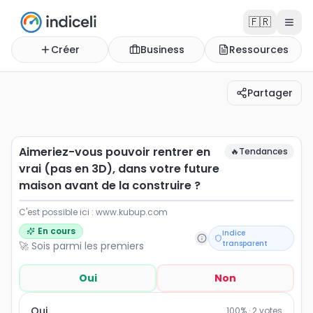
🇫🇷
Créer
Business
Ressources
Partager
Aimeriez-vous pouvoir rentrer en vrai (pas en 3D), dans
C'est possible ici : www.kubup.com
Aimeriez-vous pouvoir rentrer en
🔥
Tendances
vrai (pas en 3D), dans votre future
maison avant de la construire ?
C'est possible ici : www.kubup.com
En cours
Indice
transparent
🚀 Sois parmi les premiers
Oui
Non
Oui
100
% ·
2
votes