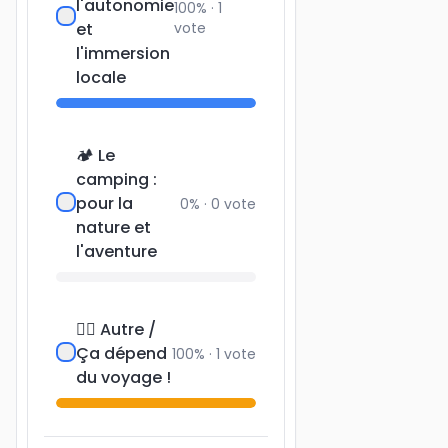
l'autonomie
100
% ·
1
et
vote
l'immersion
locale
🏕️ Le
camping :
pour la
0
% ·
0
vote
nature et
l'aventure
🤷‍♀️ Autre /
Ça dépend
100
% ·
1
vote
du voyage !