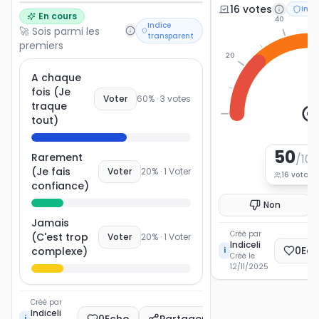
16
vote
s
Indi
En cours
40
Indice
🚀 Sois parmi les
transparent
premiers
20
A chaque
fois (Je
Voter
60
% ·
3
votes
traque
0
tout)
50
Rarement
/100
(Je fais
Voter
20
% ·
1
Voter
16
votant
confiance)
Non
Jamais
Créé par
(C'est trop
Voter
20
% ·
1
Voter
Indiceli
0
Ec
complexe)
i
Créé le
12/11/2025
Créé par
Indiceli
0
Echo
Partager
i