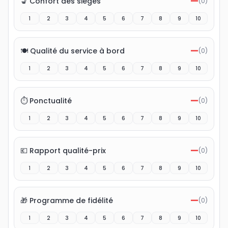
—
💺 Confort des sièges
(
0
)
1
2
3
4
5
6
7
8
9
10
—
🍽️ Qualité du service à bord
(
0
)
1
2
3
4
5
6
7
8
9
10
—
⏱️ Ponctualité
(
0
)
1
2
3
4
5
6
7
8
9
10
—
💶 Rapport qualité-prix
(
0
)
1
2
3
4
5
6
7
8
9
10
—
🎁 Programme de fidélité
(
0
)
1
2
3
4
5
6
7
8
9
10