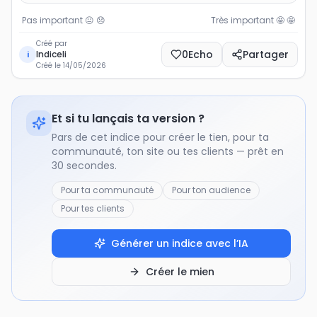
Pas important 😐
😞
Très important 🤩
🤩
Créé par
0
Echo
Partager
Indiceli
i
Créé le
14/05/2026
Et si tu lançais ta version ?
Pars de cet indice pour créer le tien, pour ta
communauté, ton site ou tes clients — prêt en
30 secondes.
Pour ta communauté
Pour ton audience
Pour tes clients
Générer un indice avec l’IA
Créer le mien