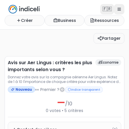
🇫🇷
Créer
Business
Ressources
Partager
Avis sur Aer Lingus : critères les plus importants selon v
Donnez votre avis sur la compagnie aérienne Aer Lingus
Avis sur Aer Lingus : critères les plus
💰
Économie
importants selon vous ?
Donnez votre avis sur la compagnie aérienne Aer Lingus. Notez
de 1 à 10 l'importance de chaque critère pour votre expérience de
vol.
👀 Premier ?
Nouveau
Indice transparent
—
/10
0
votes
•
5
critères