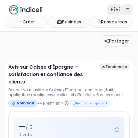
🇫🇷
Créer
Business
Ressources
Partager
Avis sur Caisse d'Épargne – satisfaction et confiance de
Donnez votre avis sur Caisse d'Épargne : confiance, tarif
Avis sur Caisse d'Épargne –
🔥
Tendances
satisfaction et confiance des
clients
Donnez votre avis sur Caisse d'Épargne : confiance, tarifs,
application mobile, service client et offre. Notez 5 critères pour
évaluer votre satisfaction client.
👀 Premier ?
Nouveau
Indice transparent
—
/ 5
0
vote