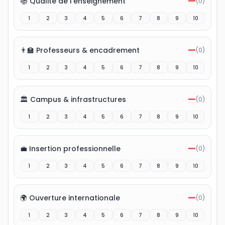
—
📚 Qualité de l'enseignement
(
0
)
1
2
3
4
5
6
7
8
9
10
—
👨‍🏫 Professeurs & encadrement
(
0
)
1
2
3
4
5
6
7
8
9
10
—
🏛️ Campus & infrastructures
(
0
)
1
2
3
4
5
6
7
8
9
10
—
💼 Insertion professionnelle
(
0
)
1
2
3
4
5
6
7
8
9
10
—
🌍 Ouverture internationale
(
0
)
1
2
3
4
5
6
7
8
9
10