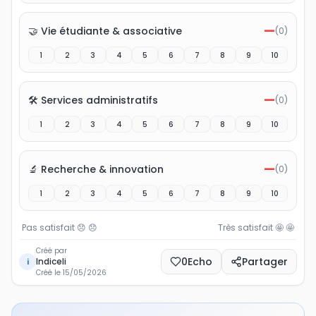
—
🤝 Vie étudiante & associative
(
0
)
1
2
3
4
5
6
7
8
9
10
—
🛠️ Services administratifs
(
0
)
1
2
3
4
5
6
7
8
9
10
—
🔬 Recherche & innovation
(
0
)
1
2
3
4
5
6
7
8
9
10
Pas satisfait 😞
😞
Très satisfait 🤩
🤩
Créé par
0
Echo
Partager
Indiceli
i
Créé le
15/05/2026