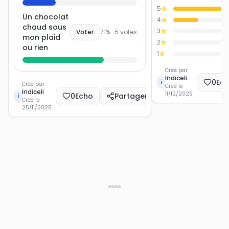
5
Un chocolat
4
chaud sous
3
Voter
71
% ·
5
votes
mon plaid
2
ou rien
1
Créé par
Indiceli
0
Ec
i
Créé par
Créé le
Indiceli
11/12/2025
0
Echo
Partager
i
Créé le
25/11/2025