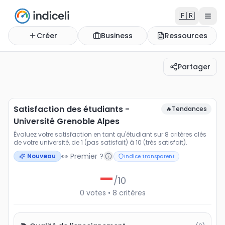
🇫🇷
Créer
Business
Ressources
Partager
Satisfaction des étudiants - Université Grenoble Alpes
Évaluez votre satisfaction en tant qu'étudiant sur 8 critè
Satisfaction des étudiants -
🔥
Tendances
Université Grenoble Alpes
Évaluez votre satisfaction en tant qu'étudiant sur 8 critères clés
de votre université, de 1 (pas satisfait) à 10 (très satisfait).
👀 Premier ?
Nouveau
Indice transparent
—
/10
0
votes
•
8
critères