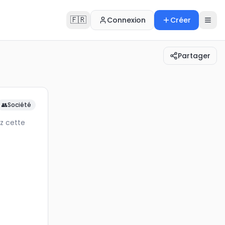
🇫🇷
Connexion
Créer
Partager
notez cette entité.
👥
Société
z cette