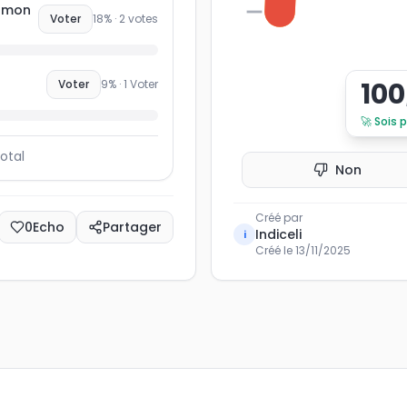
e mon
0
Voter
18
% ·
2
votes
100
Voter
9
% ·
1
Voter
🚀
Sois 
otal
Non
Créé par
0
Echo
Partager
Indiceli
i
Créé le
13/11/2025