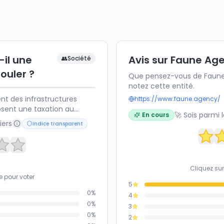
-il une
Avis sur Faune Ag
👥
Société
ouler ?
Que pensez-vous de Faune 
notez cette entité.
nt des infrastructures
https://www.faune.agency/
posent une taxation au
🚀 Sois parmi 
En cours
iques, afin de compenser la
iers
Indice transparent
ants fossiles. Une telle
cace pour l'avenir de la
Cliquez sur
e pour voter
5
0
%
4
0
%
3
0
%
2