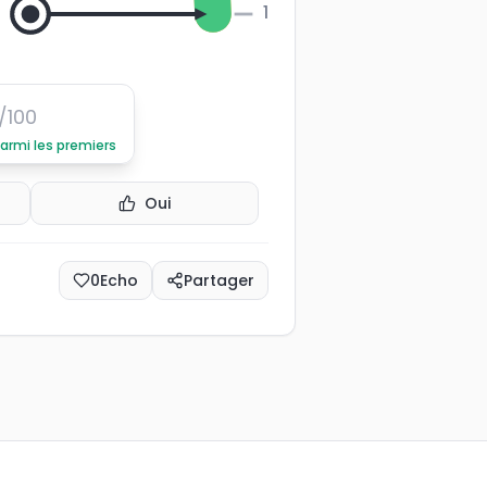
100
/100
parmi les premiers
Oui
0
Echo
Partager