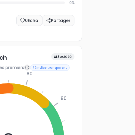
0
%
0
Echo
Partager
ch
👥
Société
les premiers
Indice transparent
60
80