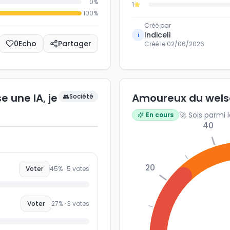
0
%
1
100
%
Créé par
Indiceli
i
0
Echo
Partager
Créé le
02/06/2026
 une IA, je
Amoureux du wels
👥
Société
🚀 Sois parmi 
En cours
40
20
Voter
45
% ·
5
votes
Voter
27
% ·
3
votes