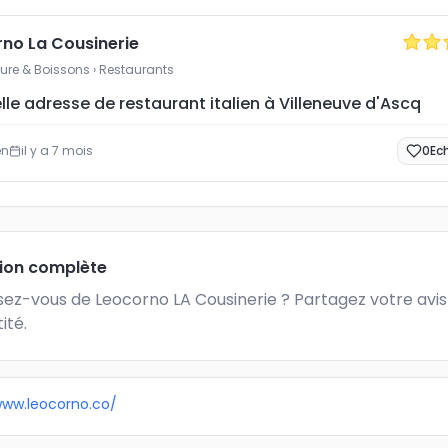
no La Cousinerie
ture & Boissons
› Restaurants
lle adresse de restaurant italien à Villeneuve d'Ascq
en
il y a 7 mois
0
Ec
tion complète
ez-vous de Leocorno LA Cousinerie ? Partagez votre avis 
ité.
www.leocorno.co/