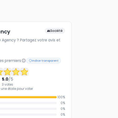
ency
👥
Société
Agency ? Partagez votre avis et
les premiers
Indice transparent
5.0
/5
3
votes
 une étoile pour voter
100
%
0
%
0
%
0
%