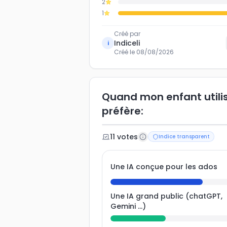
2
1
Créé par
Indiceli
i
Créé le
08/08/2026
Quand mon enfant utilise
préfère:
11
vote
s
Indice transparent
Une IA conçue pour les ados
Une IA grand public (chatGPT,
Gemini ...)