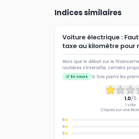
Indices similaires
Voiture électrique : Faut
taxe au kilomètre pour r
Alors que le débat sur le financeme
routières s'intensifie, certains pro
kilomètre pour les véhicules électr
🚀 Sois parmi les prem
En cours
baisse des recettes liées aux carbur
mesure serait-elle équitable et effi
mobilité durable en France ?
1.0
/5
1
vote
Cliquez sur une étoil
5
4
3