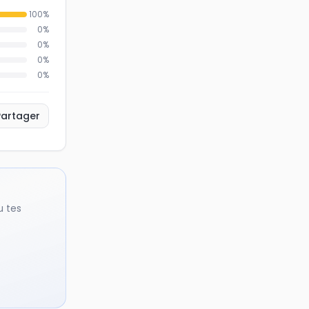
100
%
0
%
0
%
0
%
0
%
Partager
u tes