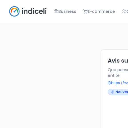
Business
E-commerce
Avis sur Leo
Que pensez-v
Avis s
Que pense
entité.
https://
Nouve