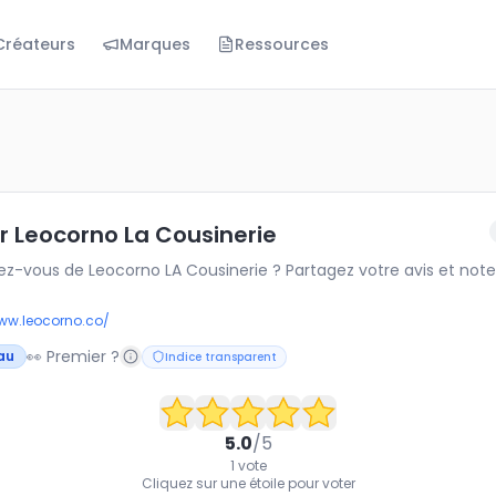
Créateurs
Marques
Ressources
corno La Cousinerie
ous de Leocorno LA Cousinerie ? Partagez votre avis et 
ur Leocorno La Cousinerie
z-vous de Leocorno LA Cousinerie ? Partagez votre avis et note
www.leocorno.co/
👀 Premier ?
au
Indice transparent
5.0
/5
1
vote
Cliquez sur une étoile pour voter