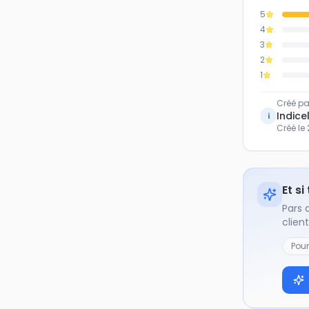
5
4
3
2
1
Créé pa
Indicel
i
Créé le
Et si
Pars 
clien
Pou