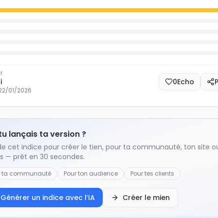
r
i
0
Echo
22/01/2026
 tu lançais ta version ?
de cet indice pour créer le tien, pour ta communauté, ton site o
ts — prêt en 30 secondes.
r ta communauté
Pour ton audience
Pour tes clients
Générer un indice avec l’IA
Créer le mien