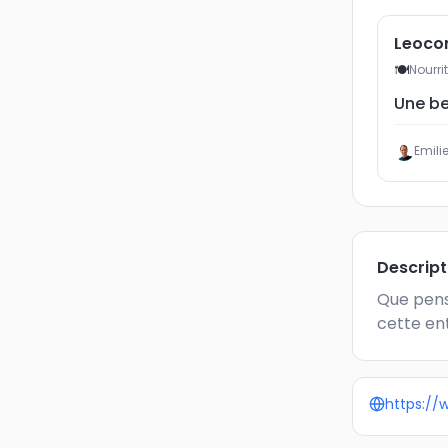
Leocor
🍽
Nourri
Une be
Emili
Descrip
Que pens
cette ent
https://