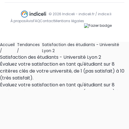
© 2026 Indiceli - indiceli.fr / indice.li
À propos
Avis
FAQ
Contact
Mentions légales
Accueil
Tendances
Satisfaction des étudiants - Université
/
/
Lyon 2
Satisfaction des étudiants - Université Lyon 2
Évaluez votre satisfaction en tant qu'étudiant sur 8
critères clés de votre université, de 1 (pas satisfait) à 10
(très satisfait).
Évaluez votre satisfaction en tant qu'étudiant sur 8
critères clés de votre université, de 1 (pas satisfait) à 10
(très satisfait).
Cet indice fait partie de la catégorie Tendances sur
Indiceli, la plateforme française d'opinion
communautaire.
Soyez la première personne à voter et à donner votre