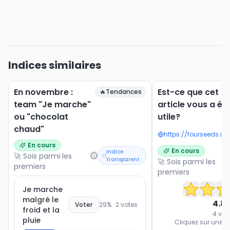
Indices similaires
En novembre :
Est-ce que cet
🔥
Tendances
team "Je marche"
article vous a ét
ou "chocolat
utile?
chaud"
En cours
En cours
Indice
🚀 Sois parmi les
transparent
🚀 Sois parmi les
premiers
premiers
Je marche
malgré le
4.8
Voter
29
% ·
2
votes
froid et la
4
vot
pluie
Cliquez sur une ét