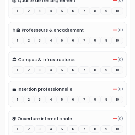
—
📚 Qualité de l'enseignement
(
0
)
1
2
3
4
5
6
7
8
9
10
—
👨‍🏫 Professeurs & encadrement
(
0
)
1
2
3
4
5
6
7
8
9
10
—
🏛️ Campus & infrastructures
(
0
)
1
2
3
4
5
6
7
8
9
10
—
💼 Insertion professionnelle
(
0
)
1
2
3
4
5
6
7
8
9
10
—
🌍 Ouverture internationale
(
0
)
1
2
3
4
5
6
7
8
9
10