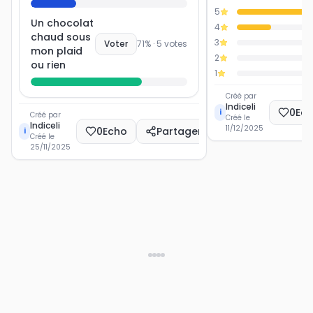
5
Un chocolat
4
chaud sous
3
Voter
71
% ·
5
votes
mon plaid
2
ou rien
1
Créé par
Indiceli
0
Ec
i
Créé par
Créé le
Indiceli
11/12/2025
0
Echo
Partager
i
Créé le
25/11/2025