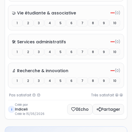
—
🤝 Vie étudiante & associative
(
0
)
1
2
3
4
5
6
7
8
9
10
—
🛠️ Services administratifs
(
0
)
1
2
3
4
5
6
7
8
9
10
—
🔬 Recherche & innovation
(
0
)
1
2
3
4
5
6
7
8
9
10
Pas satisfait 😞
😞
Très satisfait 🤩
🤩
Créé par
0
Echo
Partager
Indiceli
i
Créé le
15/05/2026