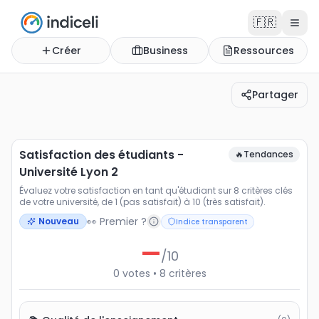
🇫🇷
Créer
Business
Ressources
Partager
Satisfaction des étudiants - Université Lyon 2
Évaluez votre satisfaction en tant qu'étudiant sur 8 critè
Satisfaction des étudiants -
🔥
Tendances
Université Lyon 2
Évaluez votre satisfaction en tant qu'étudiant sur 8 critères clés
de votre université, de 1 (pas satisfait) à 10 (très satisfait).
👀 Premier ?
Nouveau
Indice transparent
—
/10
0
votes
•
8
critères