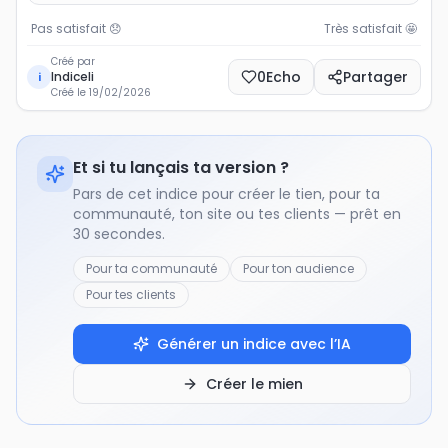
Pas satisfait
😞
Très satisfait
🤩
Créé par
0
Echo
Partager
Indiceli
i
Créé le
19/02/2026
Et si tu lançais ta version ?
Pars de cet indice pour créer le tien, pour ta
communauté, ton site ou tes clients — prêt en
30 secondes.
Pour ta communauté
Pour ton audience
Pour tes clients
Générer un indice avec l’IA
Créer le mien