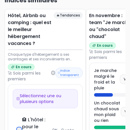
Indices similaires
Hôtel, Airbnb ou
En novembre :
🔥
Tendances
camping : quel est
team "Je marche
le meilleur
ou "chocolat
hébergement
chaud"
vacances ?
En cours
🚀 Sois parmi les
Chaque type d'hébergement a ses
premiers
avantages et ses inconvénients en
termes de coût, de confort, d'intimité et
En cours
d'expérience. Le choix idéal dépend
Je marche
Indice
🚀 Sois parmi les
souvent du budget, du nombre de
transparent
malgré le
voyageurs et du style de voyage
premiers
Vot
froid et la
recherché. Partagez votre préférence pour
des vacances réussies !
pluie
Sélectionnez une ou
plusieurs options
Un chocolat
chaud sous
Vo
mon plaid
🏨 L'hôtel :
ou rien
pour le