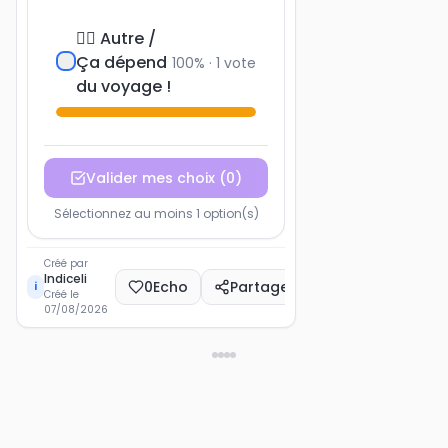
🤷‍♀️ Autre /
Ça dépend
100
% ·
1
vote
du voyage !
Valider mes choix
(
0
)
Sélectionnez au moins 1 option(s)
Créé par
Indiceli
0
Echo
Partager
i
Créé le
07/08/2026