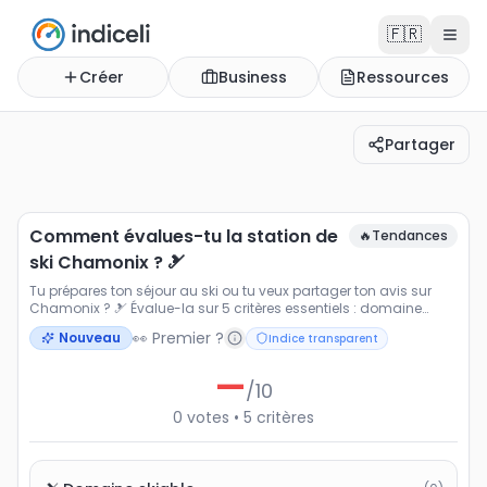
🇫🇷
Créer
Business
Ressources
Partager
Comment évalues-tu la station de ski Chamonix ? 🎿
Tu prépares ton séjour au ski ou tu veux partager ton av
Comment évalues-tu la station de
🔥
Tendances
ski Chamonix ? 🎿
Tu prépares ton séjour au ski ou tu veux partager ton avis sur
Chamonix ? 🎿 Évalue-la sur 5 critères essentiels : domaine
skiable, enneigement, infrastructures, rapport qualité prix et
👀 Premier ?
Nouveau
Indice transparent
expérience globale. Que tu sois amateur de poudreuse ❄️, fan
d'après-ski 🍷 ou en vacances en famille 👨‍👩‍👧‍👦, ton avis
—
compte. Vote et découvre la note moyenne attribuée par la
/10
communauté pour comparer les meilleures stations de ski 🏔️
0
votes
•
5
critères