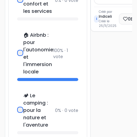
0
% ·
0
vote
confort et
les services
Créé par
Indiceli
0
Ec
i
Créé le
25/11/2025
🏠 Airbnb :
pour
l'autonomie
100
% ·
1
et
vote
l'immersion
locale
🏕️ Le
camping :
pour la
0
% ·
0
vote
nature et
l'aventure