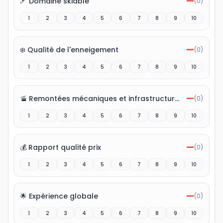
—
🎿 Domaine skiable
(
0
)
1
2
3
4
5
6
7
8
9
10
—
❄️ Qualité de l'enneigement
(
0
)
1
2
3
4
5
6
7
8
9
10
—
🚡 Remontées mécaniques et infrastructures
(
0
)
1
2
3
4
5
6
7
8
9
10
—
💰 Rapport qualité prix
(
0
)
1
2
3
4
5
6
7
8
9
10
—
🌟 Expérience globale
(
0
)
1
2
3
4
5
6
7
8
9
10