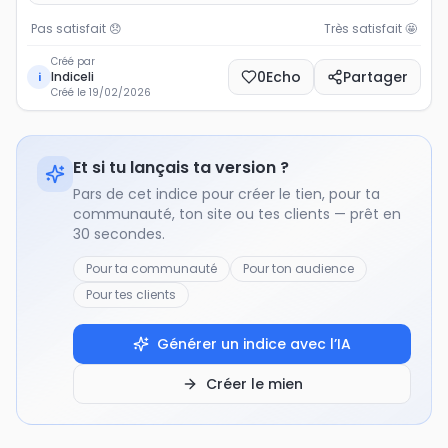
Pas satisfait
😞
Très satisfait
🤩
Créé par
0
Echo
Partager
Indiceli
i
Créé le
19/02/2026
Et si tu lançais ta version ?
Pars de cet indice pour créer le tien, pour ta
communauté, ton site ou tes clients — prêt en
30 secondes.
Pour ta communauté
Pour ton audience
Pour tes clients
Générer un indice avec l’IA
Créer le mien