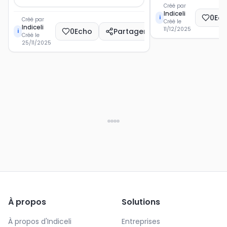
Créé par
Indiceli
0
Ec
i
Créé par
Créé le
Indiceli
11/12/2025
0
Echo
Partager
i
Créé le
25/11/2025
À propos
Solutions
À propos d'Indiceli
Entreprises