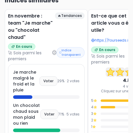
Indices similaires
En novembre :
Est-ce que cet
🔥
Tendances
team "Je marche"
article vous a ét
ou "chocolat
utile?
chaud"
En cours
En cours
Indice
🚀 Sois parmi les
transparent
🚀 Sois parmi les
premiers
premiers
Je marche
malgré le
4.8
Voter
29
% ·
2
votes
froid et la
4
vot
pluie
Cliquez sur une ét
5
Un chocolat
4
chaud sous
3
Voter
71
% ·
5
votes
mon plaid
2
ou rien
1