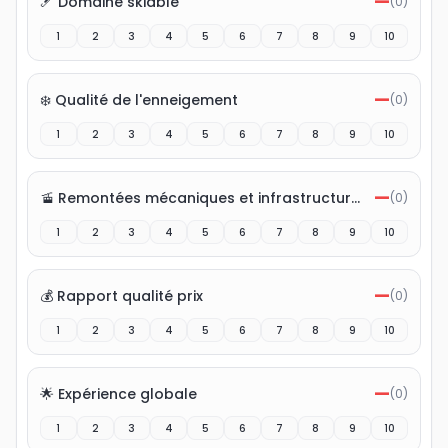
—
🎿 Domaine skiable
(
0
)
1
2
3
4
5
6
7
8
9
10
—
❄️ Qualité de l'enneigement
(
0
)
1
2
3
4
5
6
7
8
9
10
—
🚡 Remontées mécaniques et infrastructures
(
0
)
1
2
3
4
5
6
7
8
9
10
—
💰 Rapport qualité prix
(
0
)
1
2
3
4
5
6
7
8
9
10
—
🌟 Expérience globale
(
0
)
1
2
3
4
5
6
7
8
9
10