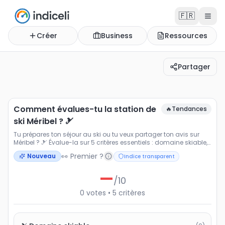
🇫🇷
Créer
Business
Ressources
Partager
Comment évalues-tu la station de ski Méribel ? 🎿
Tu prépares ton séjour au ski ou tu veux partager ton av
Comment évalues-tu la station de
🔥
Tendances
ski Méribel ? 🎿
Tu prépares ton séjour au ski ou tu veux partager ton avis sur
Méribel ? 🎿 Évalue-la sur 5 critères essentiels : domaine skiable,
enneigement, infrastructures, rapport qualité prix et expérience
👀 Premier ?
Nouveau
Indice transparent
globale. Que tu sois amateur de poudreuse ❄️, fan d'après-ski 🍷
ou en vacances en famille 👨‍👩‍👧‍👦, ton avis compte. Vote et
—
découvre la note moyenne attribuée par la communauté pour
/10
comparer les meilleures stations de ski 🏔️
0
votes
•
5
critères