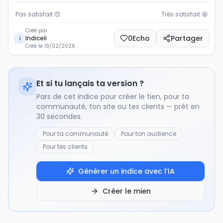
Pas satisfait
😞
Très satisfait
🤩
Créé par
0
Echo
Partager
Indiceli
i
Créé le
19/02/2026
Et si tu lançais ta version ?
Pars de cet indice pour créer le tien, pour ta
communauté, ton site ou tes clients — prêt en
30 secondes.
Pour ta communauté
Pour ton audience
Pour tes clients
Générer un indice avec l’IA
Créer le mien