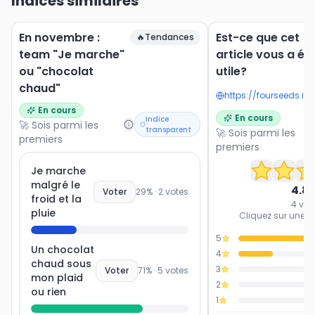
Indices similaires
En novembre :
Est-ce que cet
🔥
Tendances
team "Je marche"
article vous a ét
ou "chocolat
utile?
chaud"
En cours
En cours
Indice
🚀 Sois parmi les
transparent
🚀 Sois parmi les
premiers
premiers
Je marche
malgré le
4.8
Voter
29
% ·
2
votes
froid et la
4
vot
pluie
Cliquez sur une ét
5
Un chocolat
4
chaud sous
3
Voter
71
% ·
5
votes
mon plaid
2
ou rien
1