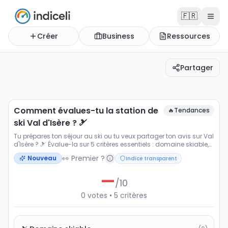
🇫🇷
Créer
Business
Ressources
Partager
Comment évalues-tu la station de ski Val d'Isère ? 🎿
Tu prépares ton séjour au ski ou tu veux partager ton avi
Comment évalues-tu la station de
🔥
Tendances
ski Val d'Isère ? 🎿
Tu prépares ton séjour au ski ou tu veux partager ton avis sur Val
d'Isère ? 🎿 Évalue-la sur 5 critères essentiels : domaine skiable,
enneigement, infrastructures, rapport qualité prix et expérience
👀 Premier ?
Nouveau
Indice transparent
globale. Que tu sois amateur de poudreuse ❄️, fan d'après-ski 🍷
ou en vacances en famille 👨‍👩‍👧‍👦, ton avis compte. Vote et
—
découvre la note moyenne attribuée par la communauté pour
/10
comparer les meilleures stations de ski 🏔️
0
votes
•
5
critères