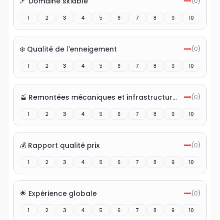
—
🎿 Domaine skiable
(
0
)
1
2
3
4
5
6
7
8
9
10
—
❄️ Qualité de l'enneigement
(
0
)
1
2
3
4
5
6
7
8
9
10
—
🚡 Remontées mécaniques et infrastructures
(
0
)
1
2
3
4
5
6
7
8
9
10
—
💰 Rapport qualité prix
(
0
)
1
2
3
4
5
6
7
8
9
10
—
🌟 Expérience globale
(
0
)
1
2
3
4
5
6
7
8
9
10