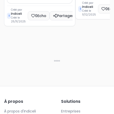
Créé par
Indiceli
0
Ec
i
Créé par
Créé le
Indiceli
11/12/2025
0
Echo
Partager
i
Créé le
25/11/2025
À propos
Solutions
À propos d'Indiceli
Entreprises