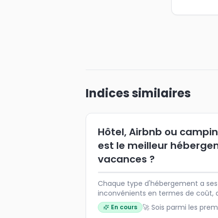
Indices similaires
Hôtel, Airbnb ou campin
est le meilleur héberg
vacances ?
Chaque type d'hébergement a ses
inconvénients en termes de coût, de
d'expérience. Le choix idéal dépen
🚀 Sois parmi les prem
En cours
nombre de voyageurs et du style 