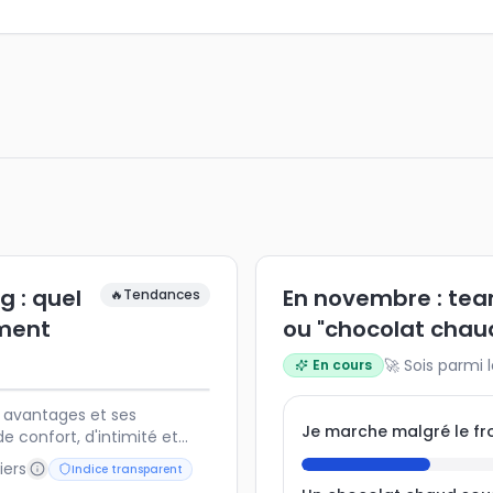
g : quel
En novembre : tea
🔥
Tendances
ement
ou "chocolat chau
🚀 Sois parmi 
En cours
 avantages et ses
Je marche malgré le froi
 confort, d'intimité et
d souvent du budget, du
iers
Indice transparent
de voyage recherché.