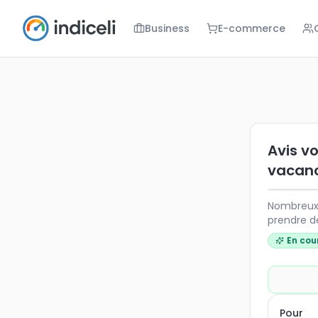
Business
E-commerce
Avis voyageu
Nombreux son
Avis vo
vacance
Nombreux s
prendre d
minute ? E
En cou
avis diver
approche 
Pour