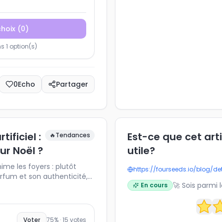
choix
(
0
)
 1 option(s)
0
Echo
Partager
ificiel :
Est-ce que cet art
🔥
Tendances
ur Noël ?
utile?
me les foyers : plutôt
https://fourseeds.io/blog/de
arfum et son authenticité,
🚀 Sois parmi 
En cours
isable ? Partagez votre
se positionnent les autres
yser les tendances de Noël,
abitudes de décoration.
Voter
75
% ·
15
votes