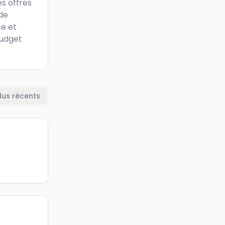
s offres 
de 
e et 
udget 
lus récents