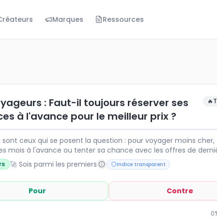
Créateurs
Marques
Ressources
rs : Faut-il toujours réserver ses vacances à l'avance pour
t ceux qui se posent la question : pour voyager moins che
yageurs : Faut-il toujours réserver ses
🔥
T
s à l'avance pour le meilleur prix ?
ont ceux qui se posent la question : pour voyager moins cher, f
es mois à l'avance ou tenter sa chance avec les offres de derni
ntre vols, hôtels et locations, les stratégies de réservation varien
🚀 Sois parmi les premiers
rs
Indice transparent
gent. Partagez votre expérience et votre point de vue sur la meil
pour optimiser son budget vacances.
Pour
Contre
0