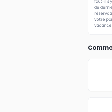
faut-il s
de derniè
réservati
votre po
vacance
Commen