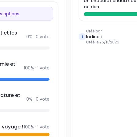
Un chocolat chaud sou
 vacances réussies !
ou rien
s options
Créé par
t et les
0
% ·
0
vote
Indiceli
i
Créé le
25/11/2025
omie et
100
% ·
1
vote
nature et
0
% ·
0
vote
u voyage !
100
% ·
1
vote