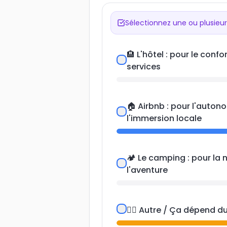
Partagez votre préférence pour des
Sélectionnez une ou plusieur
🏨 L'hôtel : pour le confor
services
🏠 Airbnb : pour l'auton
l'immersion locale
🏕️ Le camping : pour la 
l'aventure
🤷‍♀️ Autre / Ça dépend d