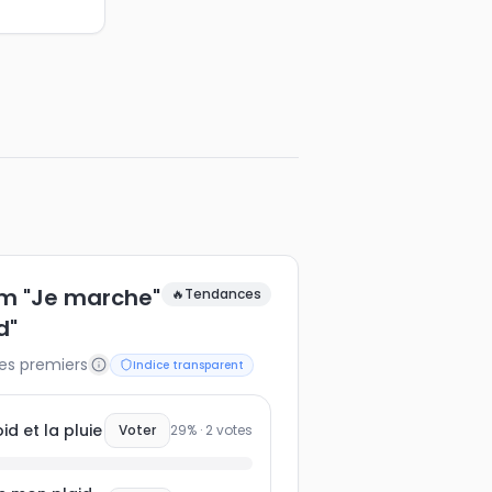
m "Je marche"
🔥
Tendances
d"
les premiers
Indice transparent
d et la pluie
Voter
29
% ·
2
votes