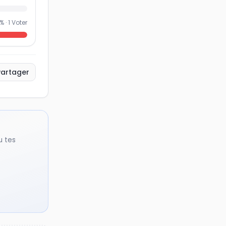
% ·
1
Voter
Partager
u tes