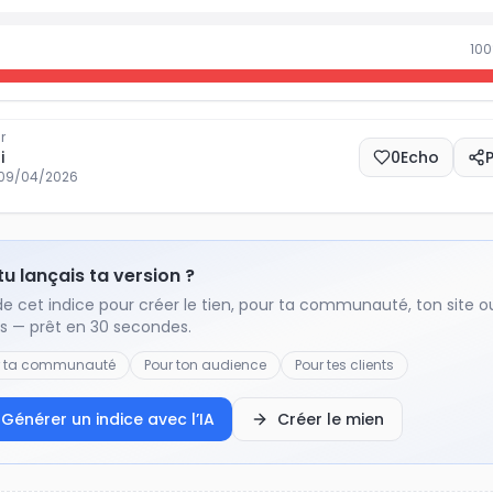
100
r
i
0
Echo
09/04/2026
 tu lançais ta version ?
de cet indice pour créer le tien, pour ta communauté, ton site o
ts — prêt en 30 secondes.
r ta communauté
Pour ton audience
Pour tes clients
Générer un indice avec l’IA
Créer le mien