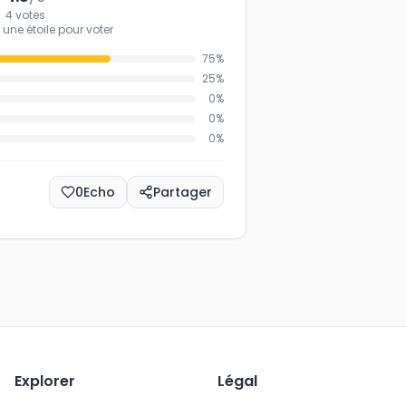
4
votes
 une étoile pour voter
75
%
25
%
0
%
0
%
0
%
0
Echo
Partager
Explorer
Légal