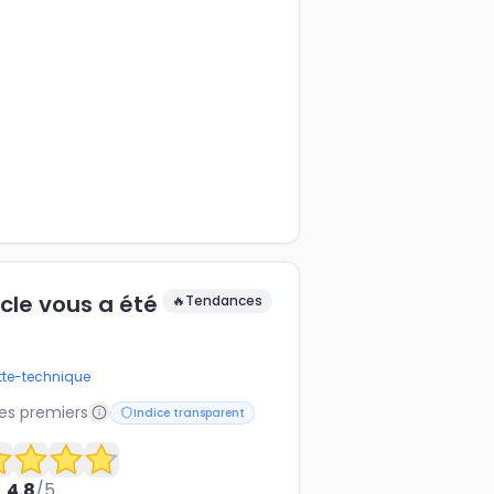
icle vous a été
🔥
Tendances
tte-technique
les premiers
Indice transparent
4.8
/5