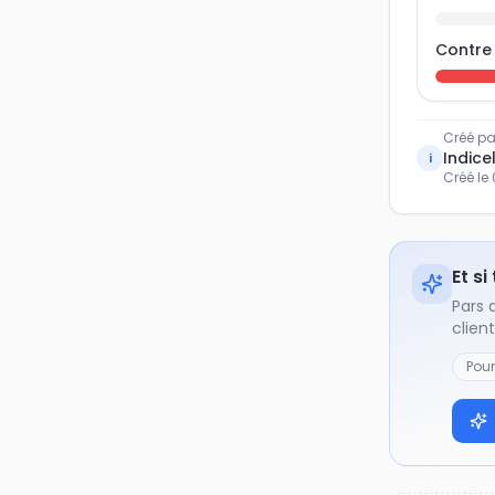
Contre
Créé pa
Indicel
i
Créé le
Et si
Pars 
clien
Pou