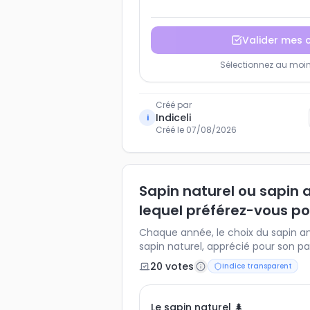
Valider mes 
Sélectionnez au moins
Créé par
Indiceli
i
Créé le
07/08/2026
Sapin naturel ou sapin art
lequel préférez-vous po
Chaque année, le choix du sapin ani
sapin naturel, apprécié pour son p
ou sapin artificiel, durable et réutil
20
vote
s
Indice transparent
préférence et découvrez comment 
Français. Un indice idéal pour anal
l’impact écologique perçu et les h
Le sapin naturel 🌲