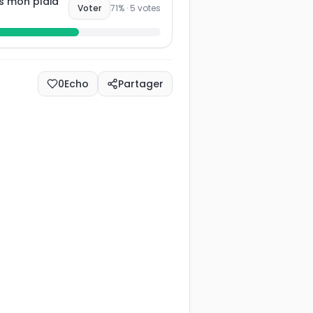
s mon plaid
Voter
71
% ·
5
votes
0
Echo
Partager