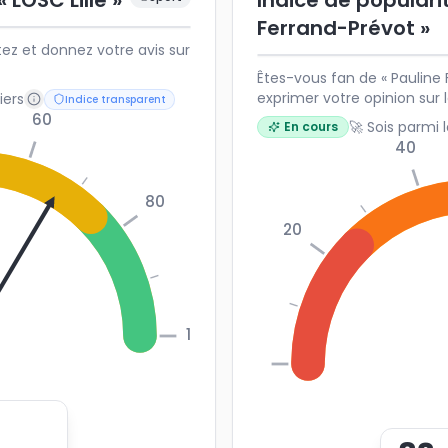
 LOSC Lille »
Indice de populari
Ferrand-Prévot »
tez et donnez votre avis sur
Êtes-vous fan de « Pauline 
exprimer votre opinion sur
iers
Indice transparent
VTT française.
60
🚀 Sois parmi 
En cours
40
80
20
100
0