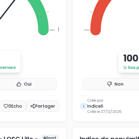
100
0
100
 premiers
🚀
Sois 
Oui
Non
Créé par
0
Echo
Partager
Indiceli
i
Créé le
27/12/2025
⚽
Sport