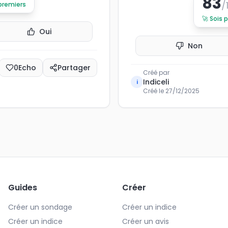
83
/
 premiers
🚀
Sois 
Oui
Non
0
Echo
Partager
Créé par
Indiceli
i
Créé le
27/12/2025
Guides
Créer
Créer un sondage
Créer un indice
Créer un indice
Créer un avis