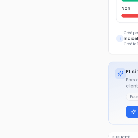
Non
Créé pa
Indicel
i
Créé le
Et si
Pars 
clien
Pou
PUBLICITÉ