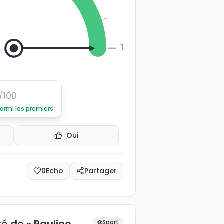
100
/100
parmi les premiers
Oui
0
Echo
Partager
⚽
Sport