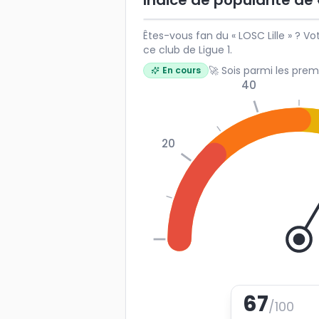
Indice de popularité de «
Êtes-vous fan du « LOSC Lille » ? Vo
ce club de Ligue 1.
🚀 Sois parmi les prem
En cours
40
20
0
67
/100