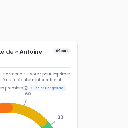
té de « Antoine
⚽
Sport
 Griezmann » ? Votez pour exprimer
ité du footballeur international
les premiers
Indice transparent
60
80