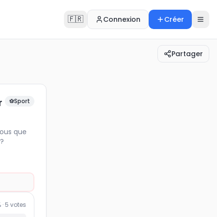
🇫🇷
Connexion
Créer
Partager
nsez-vous que Benoît Saint-Denis « BSD » est prêt p…
r
⚽
Sport
vous que
g?
 ·
5
votes