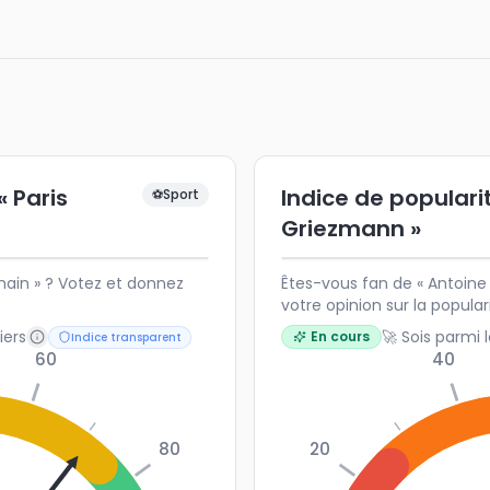
« Paris
Indice de populari
⚽
Sport
Griezmann »
main » ? Votez et donnez
Êtes-vous fan de « Antoine
votre opinion sur la popular
français.
iers
🚀 Sois parmi 
En cours
Indice transparent
60
40
80
20