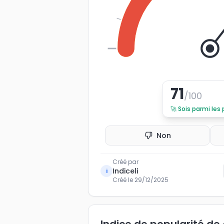
0
71
/100
🚀
Sois parmi les
Non
Créé par
Indiceli
i
Créé le
29/12/2025