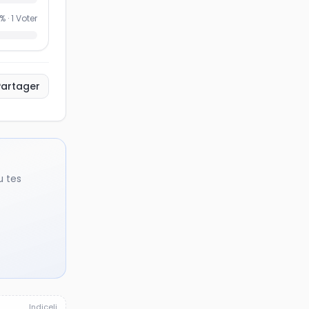
% ·
1
Voter
Partager
u tes
Indiceli