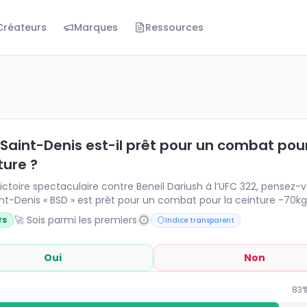
Créateurs
Marques
Ressources
-Denis est-il prêt pour un combat pour la ceinture ?
toire spectaculaire contre Beneil Dariush à l’UFC 322, pe
 Saint-Denis est-il prêt pour un combat pou
ture ?
ictoire spectaculaire contre Beneil Dariush à l’UFC 322, pensez-
int-Denis « BSD » est prêt pour un combat pour la ceinture -70k
🚀 Sois parmi les premiers
rs
Indice transparent
Oui
Non
83
%