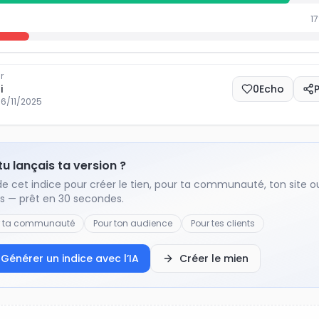
17
r
i
0
Echo
16/11/2025
 tu lançais ta version ?
de cet indice pour créer le tien, pour ta communauté, ton site o
ts — prêt en 30 secondes.
r ta communauté
Pour ton audience
Pour tes clients
Générer un indice avec l’IA
Créer le mien