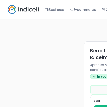
Business
E-commerce
Benoit Saint
Après sa vic
Benoit
la cein
Après sa v
Benoît Sa
En cou
Oui