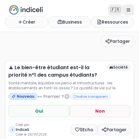
🇫🇷
Créer
Business
Ressources
Partager
🧘 Le bien-être étudiant est-il la priorité n°1 des camp
Santé mentale, équilibre vie perso et infrastructures : le
🧘 Le bien-être étudiant est-il la
👥
Société
priorité n°1 des campus étudiants?
Santé mentale, équilibre vie perso et infrastructures : les
établissements en font-ils assez ? La qualité de vie sur le
campus est devenue un argument majeur. Mais la réalité suit-
👀 Premier ?
Nouveau
Indice transparent
elle les promesses ? Partagez votre ressenti. 🏫❤️
Oui
Non
Créé par
0
Echo
Partager
Indiceli
i
Créé le
26/01/2026