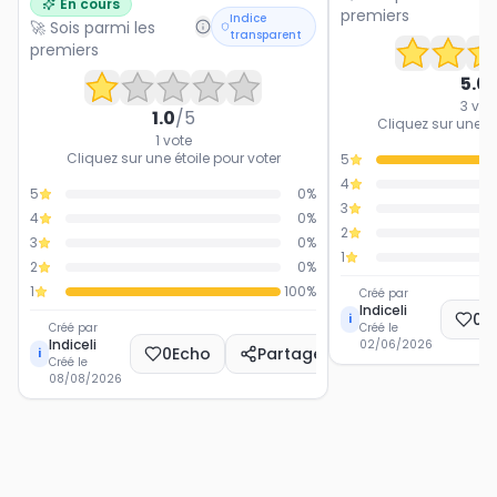
En cours
kilomètre pour les véhicules électriques,
premiers
Indice
🚀 Sois parmi les
afin de compenser la baisse des recettes
transparent
liées aux carburants fossiles. Une telle
premiers
mesure serait-elle équitable et efficace
pour l'avenir de la mobilité durable en
5.0
France ?
3
vot
1.0
/5
Cliquez sur une ét
1
vote
Cliquez sur une étoile pour voter
5
4
5
0
%
3
4
0
%
2
3
0
%
1
2
0
%
1
100
%
Créé par
Indiceli
0
E
i
Créé par
Créé le
Indiceli
02/06/2026
0
Echo
Partager
i
Créé le
08/08/2026