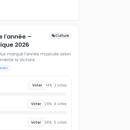
e l'année –
🎭
Culture
sique 2026
 plus marqué l'année musicale selon
mérite la Victoire.
arent
Voter
14
% ·
2
votes
Voter
29
% ·
4
votes
Voter
36
% ·
5
votes