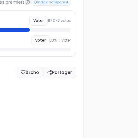
les premiers
Indice transparent
Voter
67
% ·
2
votes
Voter
33
% ·
1
Voter
0
Echo
Partager