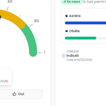
60
🚀 Sois parmi 
En cours
🧠 Astérix
80
🐗 Obélix
Créé par
100
Indiceli
i
Créé le
14/12/2025
10
8
Oui