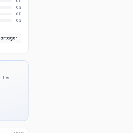
0
%
0
%
0
%
0
%
Partager
u tes