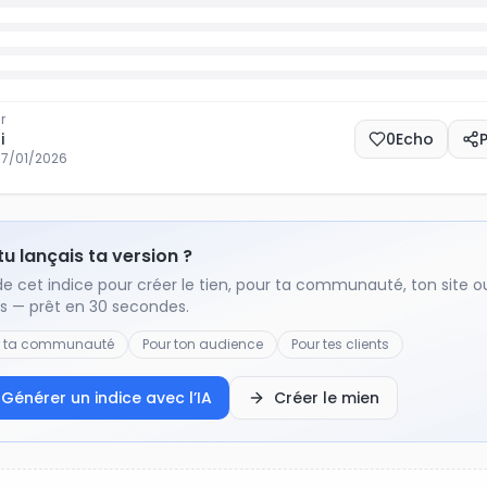
r
i
0
Echo
17/01/2026
 tu lançais ta version ?
de cet indice pour créer le tien, pour ta communauté, ton site o
ts — prêt en 30 secondes.
r ta communauté
Pour ton audience
Pour tes clients
Générer un indice avec l’IA
Créer le mien