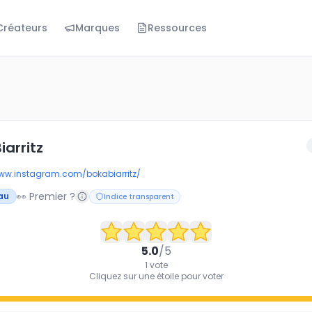
Créateurs
Marques
Ressources
z
iarritz
www.instagram.com/bokabiarritz/
👀 Premier ?
au
Indice transparent
5.0
/5
1
vote
Cliquez sur une étoile pour voter