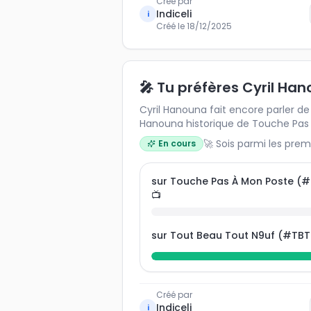
Créé par
Indiceli
i
Créé le
18/12/2025
🎤 Tu préfères Cyril Ha
Cyril Hanouna fait encore parler de lui 🔥 Préfèr
Hanouna historique de Touche Pas 
du buzz et des débats explosifs, ou
🚀 Sois parmi les prem
En cours
léger et renouvelé de Tout Beau T
compare les avis et découvre ce q
internautes sur l’avenir de Cyril Han
sur Touche Pas À Mon Poste (
📺
sur Tout Beau Tout N9uf (#TBT
Créé par
Indiceli
i