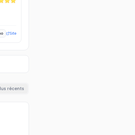
ho
Site
lus récents