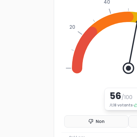
40
20
0
56
/100
18
votants
Non