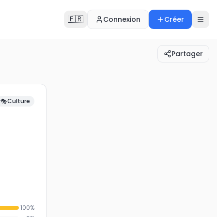
🇫🇷
Connexion
Créer
Partager
🎭
Culture
100
%