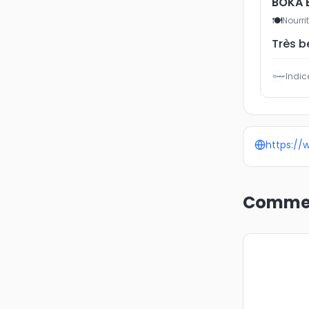
BOKA B
🍽
Nourri
Très b
Indice
https://
Commen