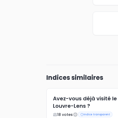
Indices similaires
Avez-vous déjà visité l
Louvre-Lens ?
18
vote
s
Indice transparent