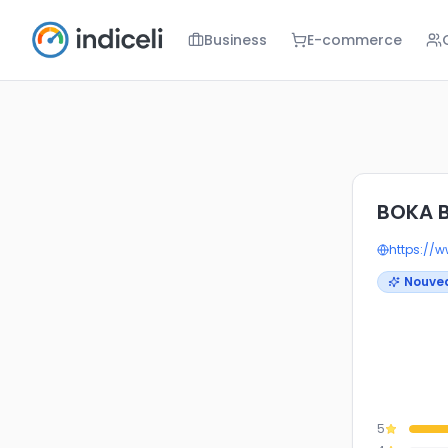
Business
E-commerce
BOKA Biarrit
BOKA B
https://
Nouve
5