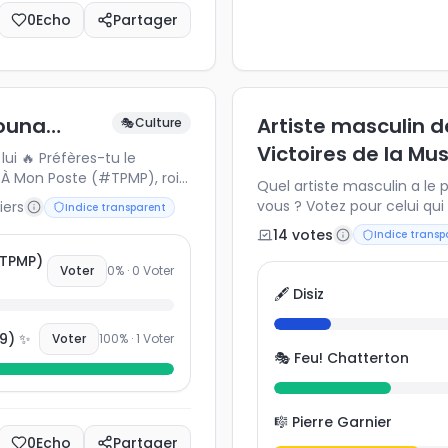
0
Echo
Partager
nouna…
Artiste masculin d
🎭
Culture
Victoires de la Mu
es-tu le
À Mon Poste (#TPMP), roi
Quel artiste masculin a le
 le nouveau visage plus
vous ? Votez pour celui qui 
iers
Indice transparent
out N9uf (#TBT9) ? Vote,
14
vote
s
Indice transp
ue pensent vraiment les
ouna à la télévision 📺💬
#TPMP)
Voter
0
% ·
0
Voter
🖋️ Disiz
9) ✨
Voter
100
% ·
1
Voter
🎭 Feu! Chatterton
🎼 Pierre Garnier
0
Echo
Partager