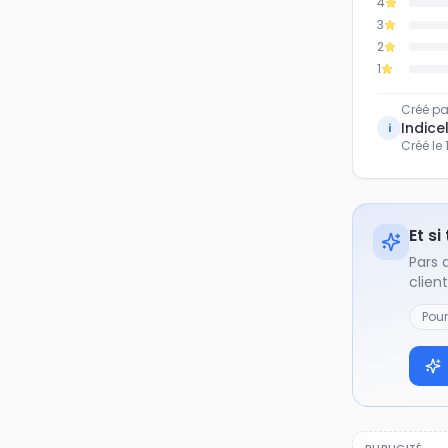
4
3
2
1
Créé pa
Indicel
i
Créé le
Et si
Pars 
clien
Pou