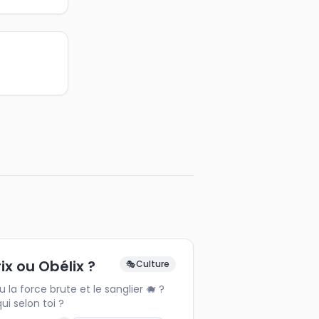
ix ou Obélix ?
🎭
Culture
ou la force brute et le sanglier 🐗 ?
qui selon toi ?