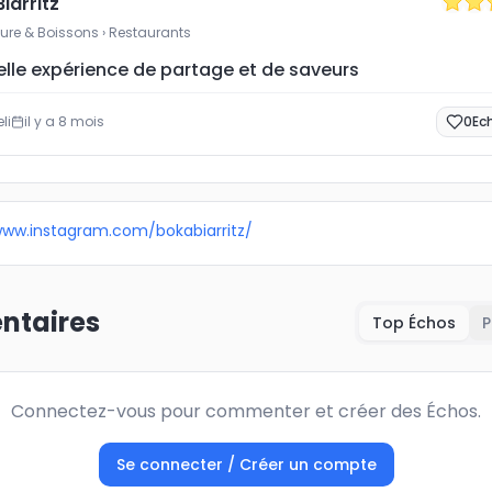
iarritz
ture & Boissons
› Restaurants
elle expérience de partage et de saveurs
li
il y a 8 mois
0
Ec
www.instagram.com/bokabiarritz/
taires
Top Échos
P
Connectez-vous pour commenter et créer des Échos.
Se connecter / Créer un compte