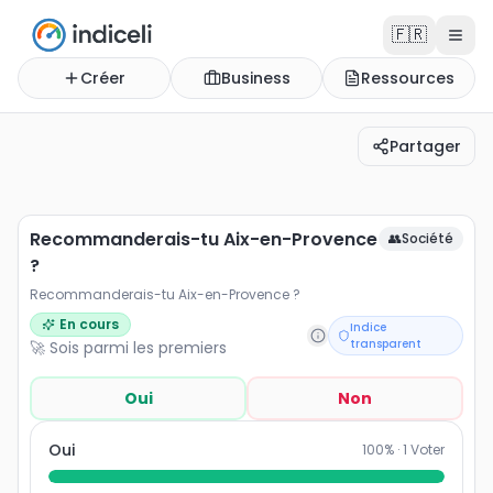
🇫🇷
Créer
Business
Ressources
Partager
Recommanderais-tu Aix-en-Provence ?
Recommanderais-tu Aix-en-Provence ?
Recommanderais-tu Aix-en-Provence
👥
Société
?
Recommanderais-tu Aix-en-Provence ?
En cours
Indice
transparent
🚀 Sois parmi les premiers
Oui
Non
Oui
100
% ·
1
Voter