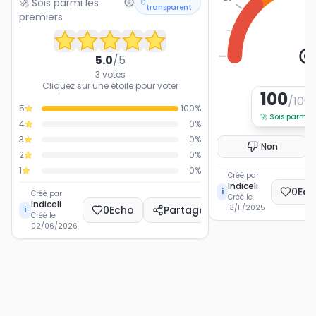
🚀 Sois parmi les
transparent
premiers
0
5.0
/5
3
votes
Cliquez sur une étoile pour voter
100
/100
5
100
%
🚀
Sois parmi l
4
0
%
3
0
%
Non
2
0
%
1
0
%
Créé par
Indiceli
0
Ec
i
Créé par
Créé le
Indiceli
13/11/2025
0
Echo
Partager
i
Créé le
02/06/2026