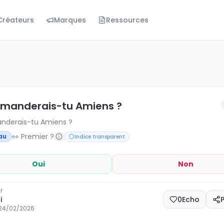
Créateurs
Marques
Ressources
rais-tu Amiens ?
rais-tu Amiens ?
manderais-tu Amiens ?
derais-tu Amiens ?
👀 Premier ?
au
Indice transparent
Oui
Non
r
i
0
Echo
24/02/2026