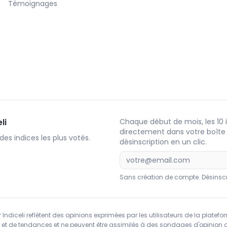
Témoignages
li
Chaque début de mois, les 10 i
directement dans votre boîte
es indices les plus votés.
désinscription en un clic.
Sans création de compte. Désinscri
 Indiceli reflètent des opinions exprimées par les utilisateurs de la platefo
 et de tendances et ne peuvent être assimilés à des sondages d'opinion a