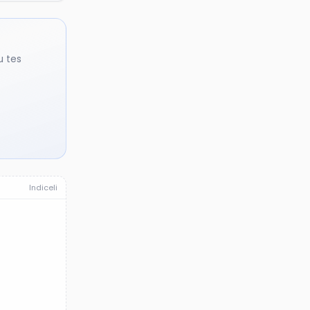
u tes
Indiceli