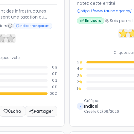
notez cette entité.
nt des infrastructures
https://www.faune.agency/
posent une taxation au
🚀 Sois parmi 
En cours
iques, afin de compenser la
iers
Indice transparent
ants fossiles. Une telle
cace pour l'avenir de la
Cliquez sur
e pour voter
5
0
%
4
0
%
3
0
%
2
0
%
1
100
%
Créé par
Indiceli
i
0
Echo
Partager
Créé le
02/06/2026