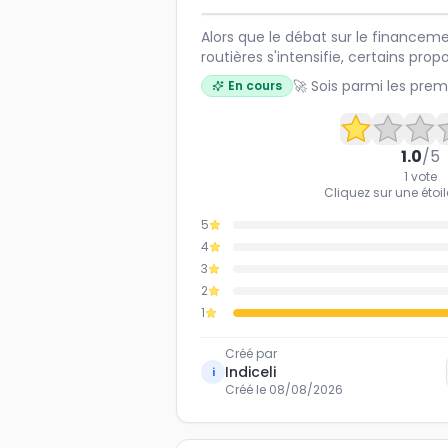
Alors que le débat sur le financeme
routières s'intensifie, certains pro
kilomètre pour les véhicules électr
🚀 Sois parmi les prem
En cours
baisse des recettes liées aux carbur
mesure serait-elle équitable et effi
mobilité durable en France ?
1.0
/5
1
vote
Cliquez sur une étoil
5
4
3
2
1
Créé par
Indiceli
i
Créé le
08/08/2026