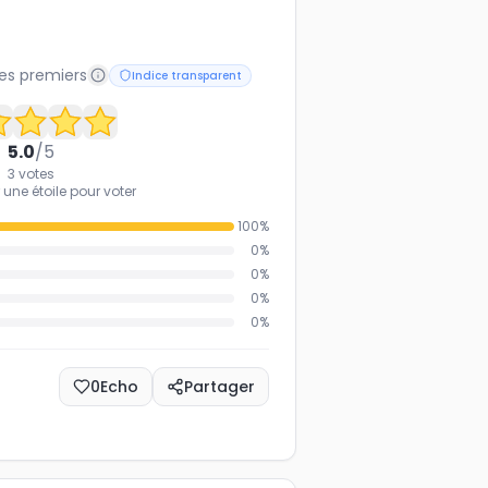
les premiers
Indice transparent
5.0
/5
3
votes
 une étoile pour voter
100
%
0
%
0
%
0
%
0
%
0
Echo
Partager