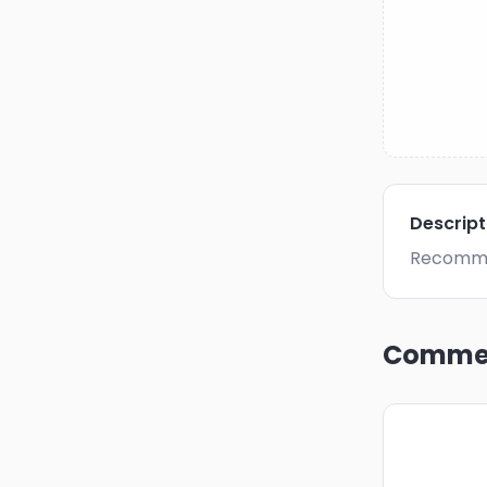
Descrip
Recomma
Commen