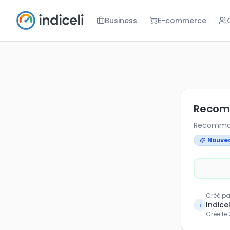
Business
E-commerce
Recommande
Recommande
Recom
Recomman
Nouve
Créé pa
Indicel
i
Créé le