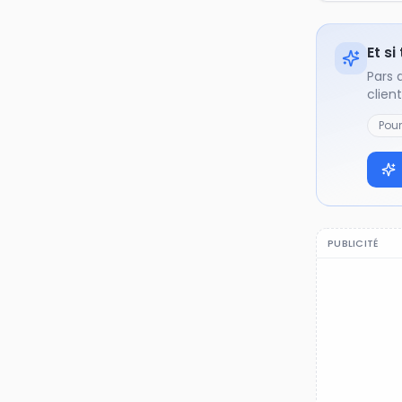
Et si
Pars 
clien
Pou
PUBLICITÉ