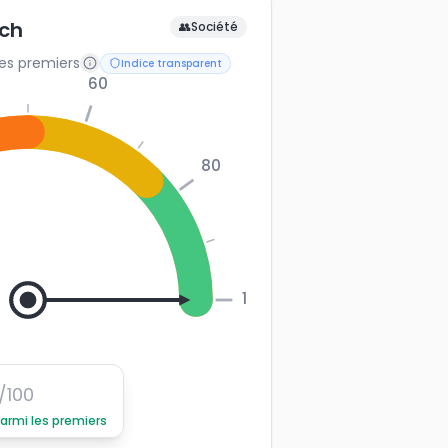
ch
👥
Société
les premiers
Indice transparent
60
80
100
/100
parmi les premiers