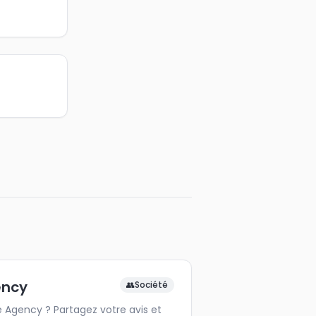
ency
👥
Société
Agency ? Partagez votre avis et