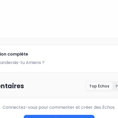
tion complète
nderais-tu Amiens ?
taires
Top Échos
P
Connectez-vous pour commenter et créer des Échos.