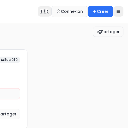
🇫🇷
Connexion
Créer
Partager
👥
Société
Partager