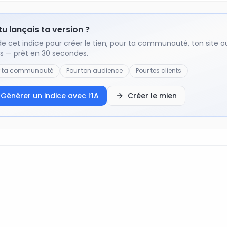
 tu lançais ta version ?
de cet indice pour créer le tien, pour ta communauté, ton site o
ts — prêt en 30 secondes.
r ta communauté
Pour ton audience
Pour tes clients
Générer un indice avec l’IA
Créer le mien