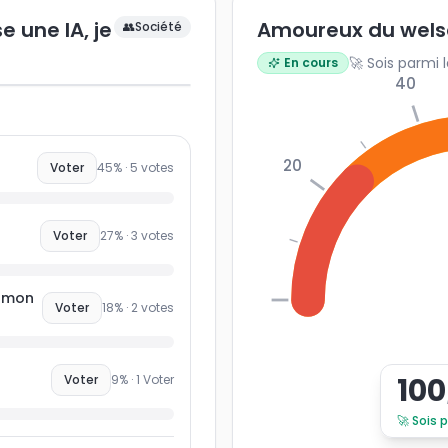
 une IA, je
Amoureux du wels
👥
Société
🚀 Sois parmi 
En cours
40
20
Voter
45
% ·
5
votes
Voter
27
% ·
3
votes
e mon
0
Voter
18
% ·
2
votes
100
Voter
9
% ·
1
Voter
🚀
Sois 