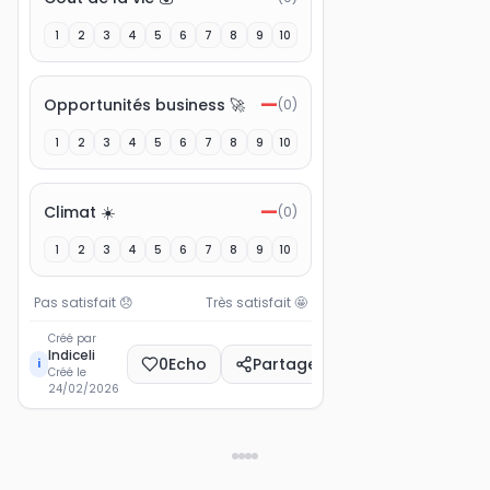
1
2
3
4
5
6
7
8
9
10
—
Opportunités business 🚀
(
0
)
1
2
3
4
5
6
7
8
9
10
—
Climat ☀️
(
0
)
1
2
3
4
5
6
7
8
9
10
Pas satisfait
😞
Très satisfait
🤩
Créé par
Indiceli
0
Echo
Partager
i
Créé le
24/02/2026