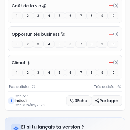
—
Coût de la vie 💰
(
0
)
1
2
3
4
5
6
7
8
9
10
—
Opportunités business 🚀
(
0
)
1
2
3
4
5
6
7
8
9
10
—
Climat ☀️
(
0
)
1
2
3
4
5
6
7
8
9
10
Pas satisfait
😞
Très satisfait
🤩
Créé par
0
Echo
Partager
Indiceli
i
Créé le
24/02/2026
Et si tu lançais ta version ?