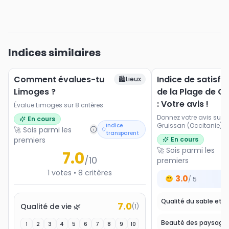
Indices similaires
Comment évalues-tu
Indice de satisfa
🏙️
Lieux
Limoges ?
de la Plage de G
: Votre avis !
Évalue Limoges sur 8 critères.
Donnez votre avis sur l
En cours
Gruissan (Occitanie). No
Indice
🚀 Sois parmi les
transparent
les paysages, l'accessi
premiers
En cours
et les activités proposé
🚀 Sois parmi les
7.0
/10
premiers
1
votes
•
8
critères
3.0
/ 5
7.0
Qualité de vie 🌿
(
1
)
Beauté des paysage
1
2
3
4
5
6
7
8
9
10