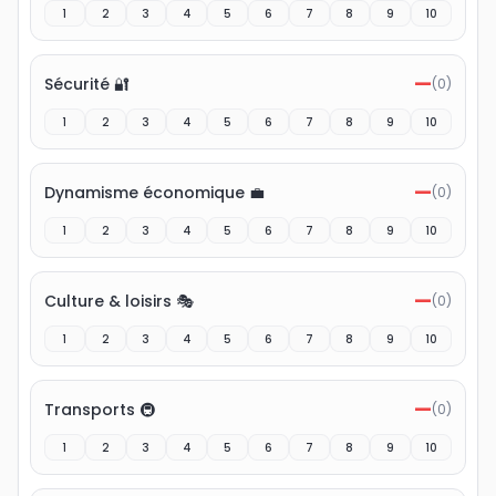
1
2
3
4
5
6
7
8
9
10
—
Sécurité 🔐
(
0
)
1
2
3
4
5
6
7
8
9
10
—
Dynamisme économique 💼
(
0
)
1
2
3
4
5
6
7
8
9
10
—
Culture & loisirs 🎭
(
0
)
1
2
3
4
5
6
7
8
9
10
—
Transports 🚇
(
0
)
1
2
3
4
5
6
7
8
9
10