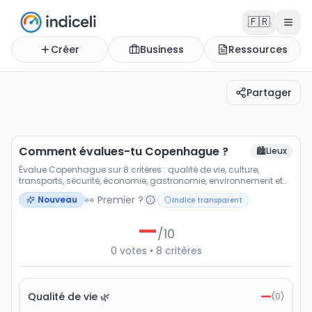
🇫🇷
Créer
Business
Ressources
Partager
Comment évalues-tu Copenhague ?
Évalue Copenhague sur 8 critères : qualité de vie, cult
Comment évalues-tu Copenhague ?
🏙️
Lieux
Évalue Copenhague sur 8 critères : qualité de vie, culture,
transports, sécurité, économie, gastronomie, environnement et
loisirs.
👀 Premier ?
Nouveau
Indice transparent
—
/10
0
votes
•
8
critères
—
Qualité de vie 🌿
(
0
)