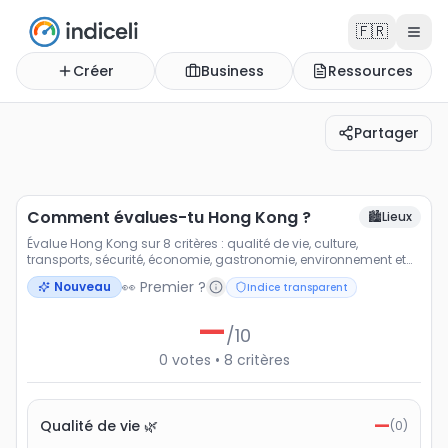
🇫🇷
Créer
Business
Ressources
Partager
Comment évalues-tu Hong Kong ?
Évalue Hong Kong sur 8 critères : qualité de vie, cultu
Comment évalues-tu Hong Kong ?
🏙️
Lieux
Évalue Hong Kong sur 8 critères : qualité de vie, culture,
transports, sécurité, économie, gastronomie, environnement et
loisirs.
👀 Premier ?
Nouveau
Indice transparent
—
/10
0
votes
•
8
critères
—
Qualité de vie 🌿
(
0
)