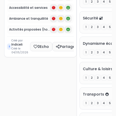
1
2
3
4
5
Accessibilité et services
Sécurité 🔐
Ambiance et tranquillité
1
2
3
4
5
Activités proposées (hors baignade)
Créé par
Indiceli
0
Echo
Partager
i
Créé le
1
2
3
4
5
04/05/2026
Culture & loisirs 
1
2
3
4
5
Transports 🚇
1
2
3
4
5