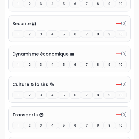
1
2
3
4
5
6
7
8
9
10
—
Sécurité 🔐
(
0
)
1
2
3
4
5
6
7
8
9
10
—
Dynamisme économique 💼
(
0
)
1
2
3
4
5
6
7
8
9
10
—
Culture & loisirs 🎭
(
0
)
1
2
3
4
5
6
7
8
9
10
—
Transports 🚇
(
0
)
1
2
3
4
5
6
7
8
9
10