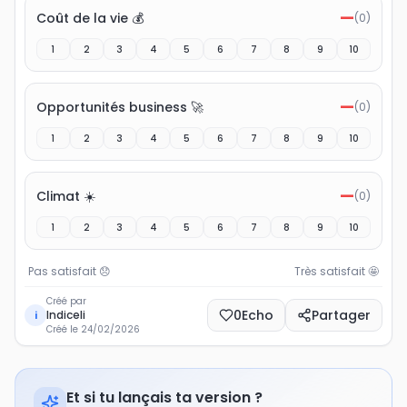
—
Coût de la vie 💰
(
0
)
1
2
3
4
5
6
7
8
9
10
—
Opportunités business 🚀
(
0
)
1
2
3
4
5
6
7
8
9
10
—
Climat ☀️
(
0
)
1
2
3
4
5
6
7
8
9
10
Pas satisfait
😞
Très satisfait
🤩
Créé par
0
Echo
Partager
Indiceli
i
Créé le
24/02/2026
Et si tu lançais ta version ?