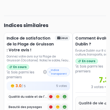
Indices similaires
Indice de satisfaction
Comment évalue
🏙️
Lieux
de la Plage de Gruissan
Dublin ?
: Votre avis !
Évalue Dublin sur 8 critè
culture, transports, séc
Donnez votre avis sur la Plage de
gastronomie, environnem
Gruissan (Occitanie). Notez le sable, l'eau,
En cours
les paysages, l'accessibilité, l'ambiance
🚀 Sois parmi les
En cours
et les activités proposées.
Indice
premiers
🚀 Sois parmi les
transparent
premiers
7.3
3.0
5
votes
/ 5
3
votes
•
8
Qualité du sable et de l'eau
Qualité de vie 🌿
Beauté des paysages