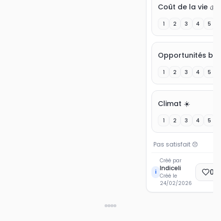
Coût de la vie 💰
1
2
3
4
5
1
2
3
4
5
Climat ☀️
1
2
3
4
5
Pas satisfait
😞
Créé par
Indiceli
0
E
i
Créé le
24/02/2026