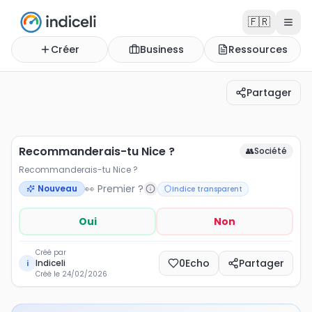
🇫🇷
Créer
Business
Ressources
Partager
Recommanderais-tu Nice ?
Recommanderais-tu Nice ?
Recommanderais-tu Nice ?
👥
Société
Recommanderais-tu Nice ?
👀 Premier ?
Nouveau
Indice transparent
Oui
Non
Créé par
0
Echo
Partager
Indiceli
i
Créé le
24/02/2026