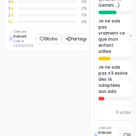
4
0
%
Gemini ...)
3
0
%
2
0
%
Je ne sais
1
0
%
pas
Créé par
vraiment ce
Vo
Indiceli
0
Echo
Partager
que mon
i
Créé le
enfant
02/06/2026
utilise
Je ne sais
pas s’il existe
des IA
V
adaptées
aux ado
11
votes a
Créé par
Indiceli
0
E
i