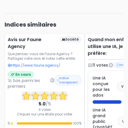
Indices similaires
Avis sur Faune
Quand mon enfa
👥
Société
Agency
utilise une IA, je
préfère:
Que pensez-vous de Faune Agency ?
Partagez votre avis et notez cette entité.
11
vote
s
https://www.faune.agency/
Indic
En cours
Une IA
Indice
🚀 Sois parmi les
transparent
conçue
premiers
Vot
pour les
ados
5.0
/5
3
votes
Une IA
Cliquez sur une étoile pour voter
grand
public
Vot
5
100
%
(chatGPT,