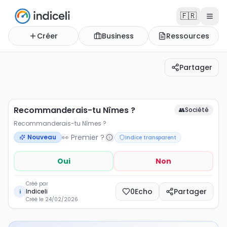
🇫🇷
Créer
Business
Ressources
Partager
Recommanderais-tu Nîmes ?
Recommanderais-tu Nîmes ?
Recommanderais-tu Nîmes ?
👥
Société
Recommanderais-tu Nîmes ?
👀 Premier ?
Nouveau
Indice transparent
Oui
Non
Créé par
0
Echo
Partager
Indiceli
i
Créé le
24/02/2026