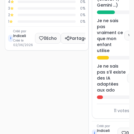
4
0
%
Gemini ...)
3
0
%
2
0
%
Je ne sais
1
0
%
pas
Créé par
vraiment ce
Vo
Indiceli
0
Echo
Partager
que mon
i
Créé le
enfant
02/06/2026
utilise
Je ne sais
pas s’il existe
des IA
V
adaptées
aux ado
11
votes a
Créé par
Indiceli
0
E
i