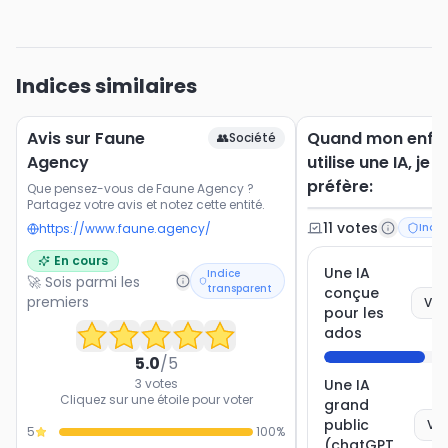
Indices similaires
Avis sur Faune
Quand mon enfa
👥
Société
Agency
utilise une IA, je
préfère:
Que pensez-vous de Faune Agency ?
Partagez votre avis et notez cette entité.
11
vote
s
https://www.faune.agency/
Indic
En cours
Une IA
Indice
🚀 Sois parmi les
transparent
conçue
premiers
Vot
pour les
ados
5.0
/5
3
votes
Une IA
Cliquez sur une étoile pour voter
grand
public
Vot
5
100
%
(chatGPT,