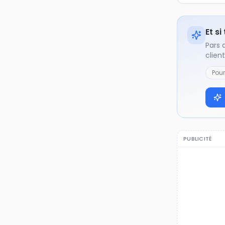
Et si
Pars 
clien
Pou
PUBLICITÉ