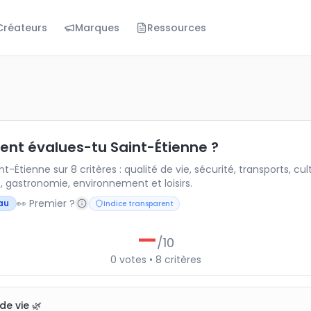
Créateurs
Marques
Ressources
lues-tu Saint-Étienne ?
-Étienne sur 8 critères : qualité de vie, sécurité, transp
t évalues-tu Saint-Étienne ?
nt-Étienne sur 8 critères : qualité de vie, sécurité, transports, cul
 gastronomie, environnement et loisirs.
👀 Premier ?
au
Indice transparent
—
/10
0
votes
•
8
critères
de vie 🌿