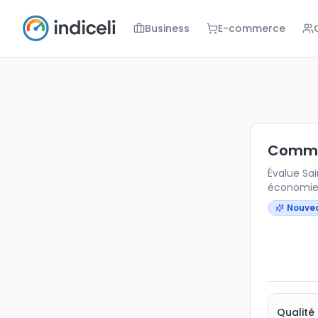
Business
E-commerce
Comment éva
Évalue Saint
Commen
Évalue Sai
économie,
Nouve
Qualité 