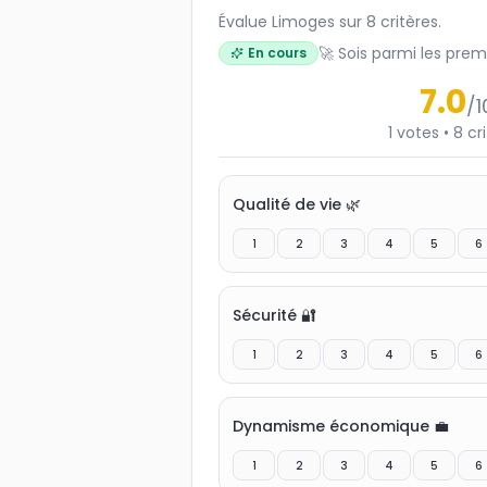
Évalue Limoges sur 8 critères.
🚀 Sois parmi les prem
En cours
7.0
/1
1
votes
•
8
cr
Qualité de vie 🌿
1
2
3
4
5
6
Sécurité 🔐
1
2
3
4
5
6
Dynamisme économique 💼
1
2
3
4
5
6