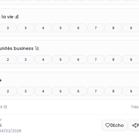
la vie 💰
2
3
4
5
6
7
8
9
nités business 🚀
2
3
4
5
6
7
8
9
️
2
3
4
5
6
7
8
9
it
😞
Très
r
i
0
Echo
24/02/2026