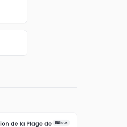
tion de la Plage de
🏙️
Lieux