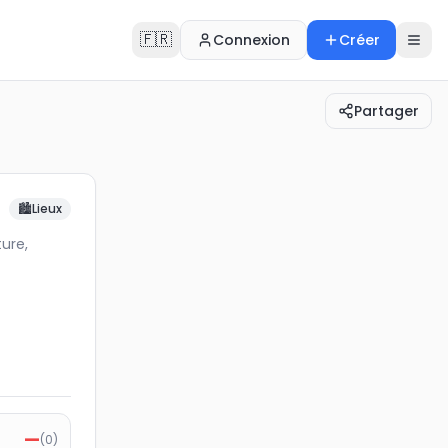
🇫🇷
Connexion
Créer
Partager
orts, culture, économie, gastronomie, environnemen…
🏙️
Lieux
ture,
—
(
0
)