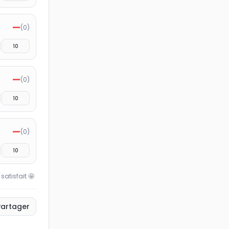
—
(
0
)
10
—
(
0
)
10
—
(
0
)
10
 satisfait
🤩
Partager