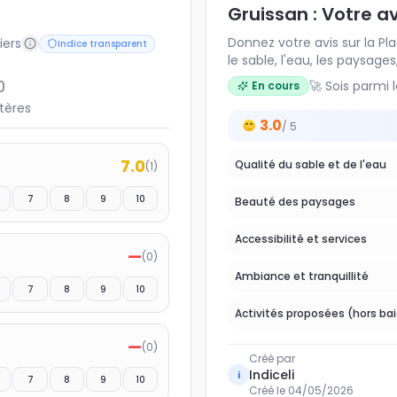
Gruissan : Votre av
Donnez votre avis sur la Pl
iers
Indice transparent
le sable, l'eau, les paysages
activités proposées.
0
🚀 Sois parmi 
En cours
itères
3.0
/ 5
7.0
Qualité du sable et de l'eau
(
1
)
7
8
9
10
Beauté des paysages
Accessibilité et services
—
(
0
)
Ambiance et tranquillité
7
8
9
10
Activités proposées (hors ba
—
(
0
)
Créé par
Indiceli
i
7
8
9
10
Créé le
04/05/2026