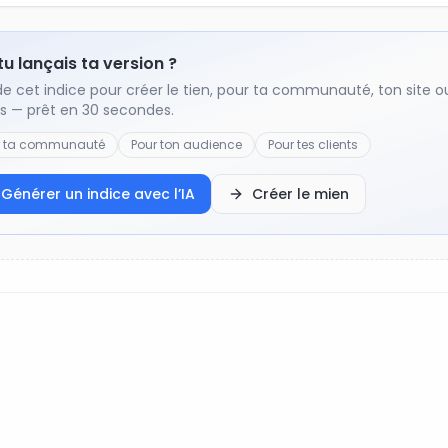
 tu lançais ta version ?
de cet indice pour créer le tien, pour ta communauté, ton site o
ts — prêt en 30 secondes.
r ta communauté
Pour ton audience
Pour tes clients
Générer un indice avec l’IA
Créer le mien