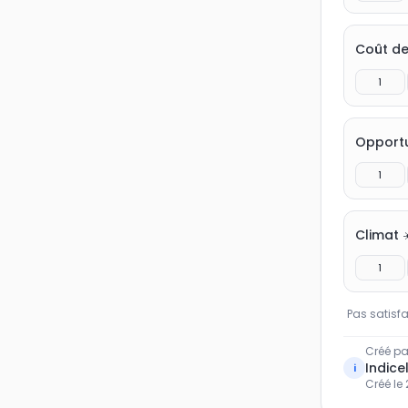
Coût de 
1
Opportu
1
Climat ☀
1
Pas satisfa
Créé pa
Indicel
i
Créé le