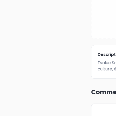
Descrip
Évalue Sa
culture,
Commen