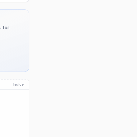
u tes
Indiceli