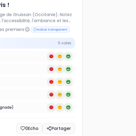
is !
age de Gruissan (Occitanie). Notez
, l'accessibilité, l'ambiance et les
les premiers
Indice transparent
5
votes
ignade)
0
Echo
Partager