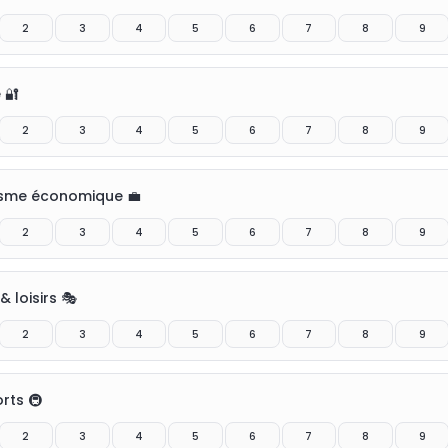
2
3
4
5
6
7
8
9
 🔐
2
3
4
5
6
7
8
9
sme économique 💼
2
3
4
5
6
7
8
9
& loisirs 🎭
2
3
4
5
6
7
8
9
rts 🚇
2
3
4
5
6
7
8
9