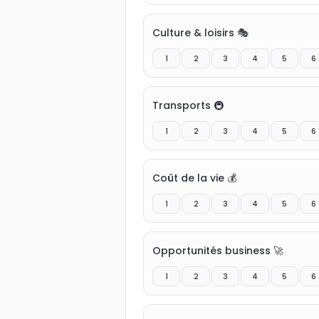
Culture & loisirs 🎭
1
2
3
4
5
6
Transports 🚇
1
2
3
4
5
6
Coût de la vie 💰
1
2
3
4
5
6
Opportunités business 🚀
1
2
3
4
5
6