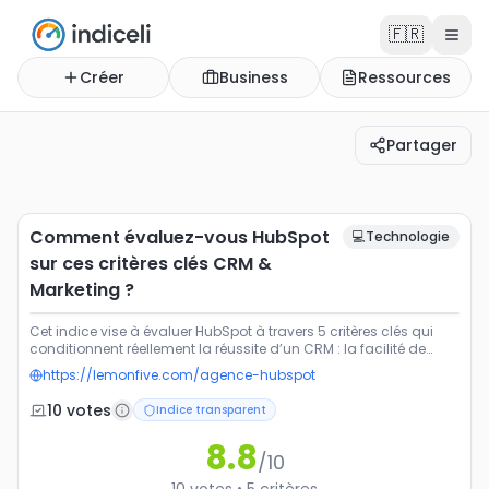
🇫🇷
Créer
Business
Ressources
Partager
Comment évaluez-vous HubSpot sur ces critères clés 
Cet indice vise à évaluer HubSpot à travers 5 critères cl
Comment évaluez-vous HubSpot
💻
Technologie
sur ces critères clés CRM &
Marketing ?
Cet indice vise à évaluer HubSpot à travers 5 critères clés qui
conditionnent réellement la réussite d’un CRM : la facilité de
prise en main, l’adoption par les équipes, la puissance des
https://lemonfive.com/agence-hubspot
automatisations, la solidité du CRM (contacts, entreprises,
deals) et la qualité du pilotage business. Ces critères reflètent
10
vote
s
Indice transparent
l’usage réel sur le terrain et permettent de mesurer la valeur
concrète de HubSpot pour les entreprises, au-delà des
8.8
fonctionnalités ou du discours éditeur. 🍋
/10