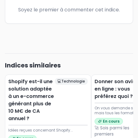
Soyez le premier à commenter cet indice.
Indices similaires
Shopify est-il une
Donner son avis
💻
Technologie
solution adaptée
en ligne : vous
à un e-commerce
préférez quoi ?
générant plus de
On vous demande souve
10 M€ de CA
mais tous les formats 
annuel ?
Dites-nous ce qui vou
En cours
envie de participer.
🚀 Sois parmi les
Idées reçues concernant Shopify...
premiers