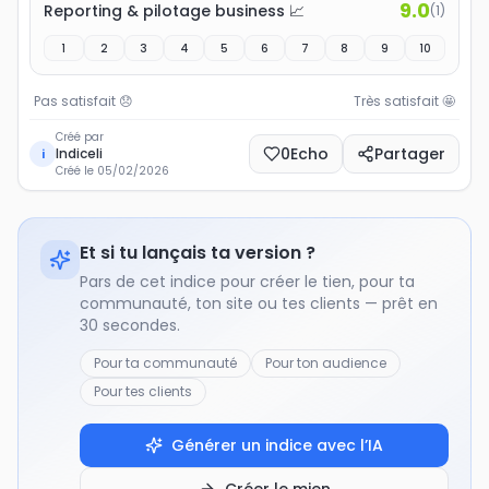
9.0
Reporting & pilotage business 📈
(
1
)
1
2
3
4
5
6
7
8
9
10
Pas satisfait
😞
Très satisfait
🤩
Créé par
0
Echo
Partager
Indiceli
i
Créé le
05/02/2026
Et si tu lançais ta version ?
Pars de cet indice pour créer le tien, pour ta
communauté, ton site ou tes clients — prêt en
30 secondes.
Pour ta communauté
Pour ton audience
Pour tes clients
Générer un indice avec l’IA