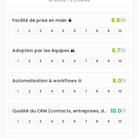
10
votes
•
5
critères
8.8
Facilité de prise en main 🧠
(
4
)
1
2
3
4
5
6
7
8
9
10
8.7
Adoption par les équipes 👥
(
3
)
1
2
3
4
5
6
7
8
9
10
8.0
Automatisation & workflows ⚙️
(
1
)
1
2
3
4
5
6
7
8
9
10
10.0
Qualité du CRM (contacts, entreprises, deals) 📇
(
1
)
1
2
3
4
5
6
7
8
9
10