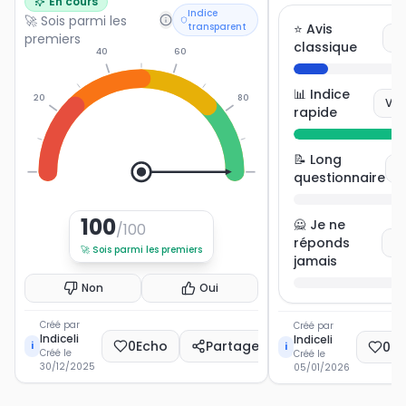
En cours
Indice
🚀 Sois parmi les
transparent
⭐ Avis
premiers
V
classique
40
60
📊 Indice
20
80
Vot
rapide
📝 Long
V
0
100
questionnaire
100
🙅 Je ne
/100
réponds
Vo
🚀
Sois parmi les premiers
jamais
Non
Oui
Créé par
Créé par
Indiceli
Indiceli
0
Echo
Partager
0
E
i
i
Créé le
Créé le
30/12/2025
05/01/2026