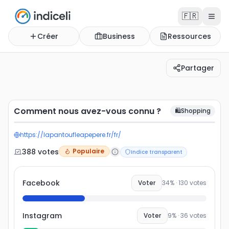
🇫🇷
Créer
Business
Ressources
Partager
Comment nous avez-vous connu ?
Comment nous avez-vous connu ?
🛍️
Shopping
https://lapantoufleapepere.fr/fr/
388
vote
s
Populaire
Indice transparent
Facebook
Voter
34
% ·
130
votes
Instagram
Voter
9
% ·
36
votes