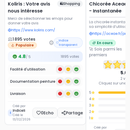
Koliris : Votre avis
Chicorée Aceae 
🛍️
Shopping
nous intéresse
- Instantanée
Merci de sélectionner les emojis pour
La chicorée instantané
donner votre avis
sa simplicité d’utilisa
https://www.koliris.com/
et équilibré et son p
alternative naturelle au
1 895
vote
s
préparer, sans caféine, 
Indice
En cours
Populaire
transparent
bien aux routines du m
🚀 Sois parmi les
moments de détente, t
les bienfaits naturels de 
premiers
4.8
1895
votes
/ 5
Cet indice permet au
de partager leur niveau
global : goût, texture, fa
Facilité d'utilisation
5.0
préparation et plaisir a
2
vot
Documentation peinture
Cliquez sur une ét
5
Livraison
4
3
Créé par
Indiceli
2
0
Echo
Partager
i
Créé le
1
13/02/2026
Créé par