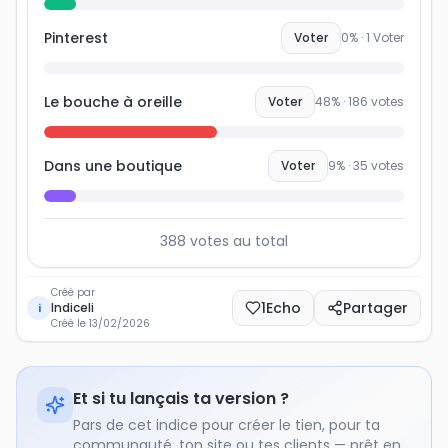
Pinterest
Voter
0
% ·
1
Voter
Le bouche à oreille
Voter
48
% ·
186
votes
Dans une boutique
Voter
9
% ·
35
votes
388
votes au total
Créé par
1
Echo
Partager
Indiceli
i
Créé le
13/02/2026
Et si tu lançais ta version ?
Pars de cet indice pour créer le tien, pour ta
communauté, ton site ou tes clients — prêt en