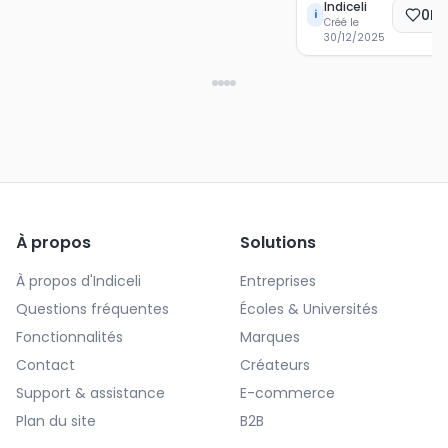
Indiceli
0
Ec
i
Créé le
30/12/2025
À propos
Solutions
À propos d'Indiceli
Entreprises
Questions fréquentes
Écoles & Universités
Fonctionnalités
Marques
Contact
Créateurs
Support & assistance
E-commerce
Plan du site
B2B