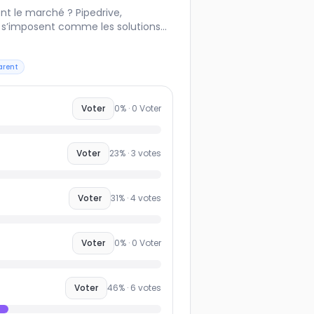
t le marché ? Pipedrive,
k s’imposent comme les solutions
 équipes commerciales, chacune avec
u pipeline, automatisations,
eting ou simplicité d’usage. Votez
arent
ez : ce benchmark collaboratif
CRM les plus populaires et
Voter
0
% ·
0
Voter
du marché B2B.
Voter
23
% ·
3
votes
Voter
31
% ·
4
votes
Voter
0
% ·
0
Voter
Voter
46
% ·
6
votes