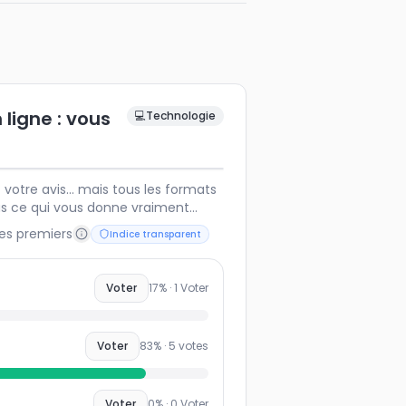
 ligne : vous
💻
Technologie
otre avis… mais tous les formats
us ce qui vous donne vraiment
les premiers
Indice transparent
Voter
17
% ·
1
Voter
Voter
83
% ·
5
votes
Voter
0
% ·
0
Voter