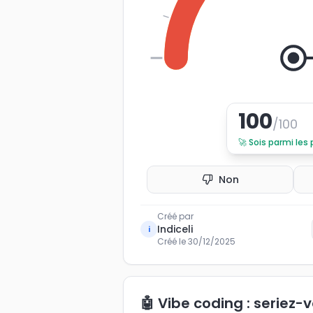
0
100
/100
🚀
Sois parmi les
Non
Créé par
Indiceli
i
Créé le
30/12/2025
🤖 Vibe coding : seriez-