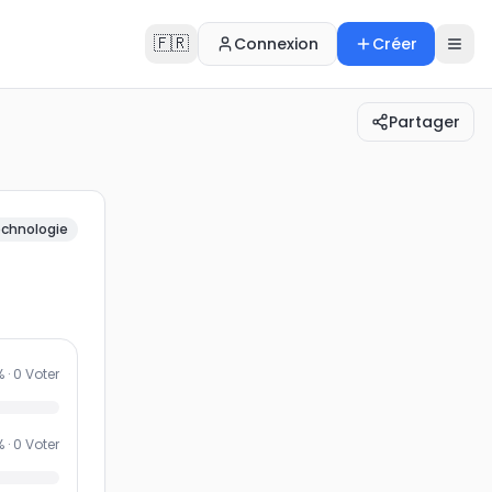
🇫🇷
Connexion
Créer
Partager
tionnels ?
chnologie
% ·
0
Voter
% ·
0
Voter