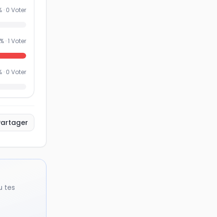
% ·
0
Voter
% ·
1
Voter
% ·
0
Voter
Partager
u tes