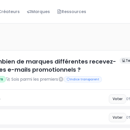
Créateurs
Marques
Ressources
de marques différentes recevez-vous des e-mails promo
bien de marques différentes recevez-
💻
Te
es e-mails promotionnels ?
🚀 Sois parmi les premiers
rs
Indice transparent
e
Voter
0
Voter
0