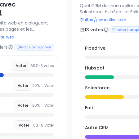
 avec
Quel CRM domine réellemen

Salesforce, HubSpot et Fol
les plus utilisées par les
https://lemonfive.com
site web en dialoguant
ses points forts : gestion d
les pages et les
13
vote
s
reporting, intégration mark
Indice transp
te approche promet plus
pour l’outil que vous utilis
ite-web
oins de dépendance aux CMS
permettra de comparer les 
iers
flow 💻. Mais elle
Indice transparent
Pipedrive
d’identifier les tendances 
de concevoir un projet
 cette nouvelle manière de
Voter
60
% ·
3
votes
Hubspot
Voter
20
% ·
1
Voter
Salesforce
Voter
20
% ·
1
Voter
Folk
Voter
0
% ·
0
Voter
Autre CRM