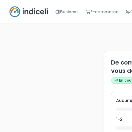
Business
E-commerce
De combien 
De com
vous d
En cou
Aucun
1-2