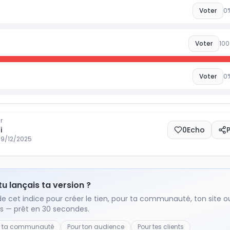
Voter
0
Voter
100
Voter
0
r
i
0
Echo
19/12/2025
 tu lançais ta version ?
de cet indice pour créer le tien, pour ta communauté, ton site o
ts — prêt en 30 secondes.
r ta communauté
Pour ton audience
Pour tes clients