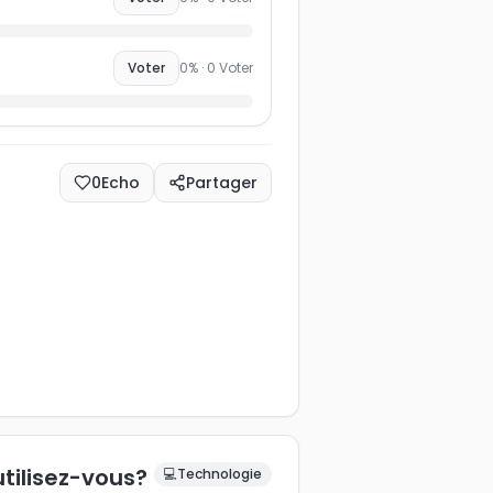
s
Voter
0
% ·
0
Voter
0
Echo
Partager
utilisez-vous?
💻
Technologie