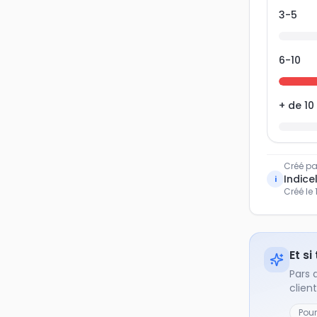
3-5
6-10
+ de 10
Créé pa
Indicel
i
Créé le
Et si
Pars 
clien
Pou