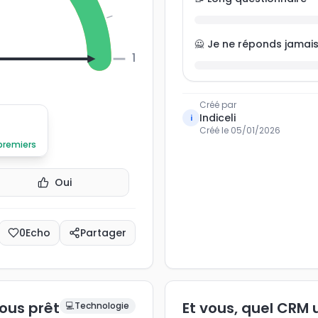
🙅 Je ne réponds jamai
100
Créé par
Indiceli
i
Créé le
05/01/2026
 premiers
Oui
0
Echo
Partager
vous prêt
Et vous, quel CRM 
💻
Technologie