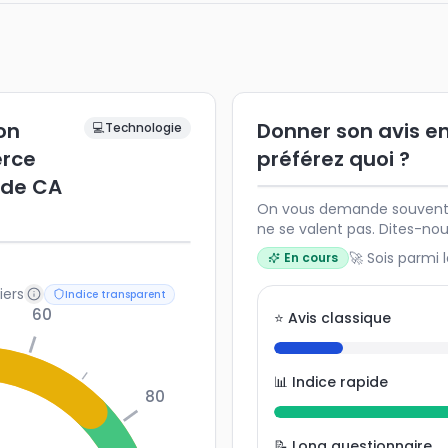
ion
Donner son avis en
💻
Technologie
rce
préférez quoi ?
 de CA
On vous demande souvent v
ne se valent pas. Dites-no
envie de participer.
🚀 Sois parmi 
En cours
iers
Indice transparent
60
⭐ Avis classique
📊 Indice rapide
80
📝 Long questionnaire