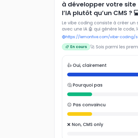
à développer votre site
l’IA plutôt qu’un CMS ? 
Le vibe coding consiste à créer un 
avec une IA 🤖 qui génère le code, 
fonctionnalités à la demande. Cet
https://lemonfive.com/vibe-coding/s
de rapidité ⚡, de flexibilité et m
🚀 Sois parmi les prem
En cours
classiques comme WordPress ou Web
implique aussi une nouvelle façon 
digital. Seriez-vous prêt à adopter
👍 Oui, clairement
créer un site web ? 🌐✨
🤔 Pourquoi pas
😐 Pas convaincu
❌ Non, CMS only