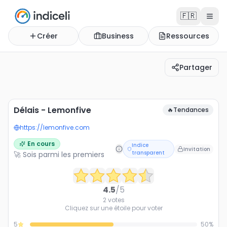
🇫🇷
Créer
Business
Ressources
Partager
Délais - Lemonfive
Délais - Lemonfive
🔥
Tendances
https://lemonfive.com
En cours
Indice
Invitation
transparent
🚀 Sois parmi les premiers
4.5
/5
2
votes
Cliquez sur une étoile pour voter
5
50
%