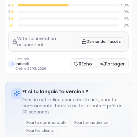
4
50
%
3
0
%
2
0
%
1
0
%
Vote sur invitation
Demander l'accès
uniquement
Créé par
0
Echo
Partager
Indiceli
i
Créé le
22/01/2026
Et si tu lançais ta version ?
Pars de cet indice pour créer le tien, pour ta
communauté, ton site ou tes clients — prêt en
30 secondes.
Pour ta communauté
Pour ton audience
Pour tes clients