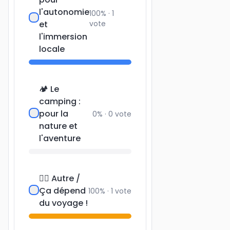
l'autonomie
100
% ·
1
et
vote
l'immersion
locale
🏕️ Le
camping :
pour la
0
% ·
0
vote
nature et
l'aventure
🤷‍♀️ Autre /
Ça dépend
100
% ·
1
vote
du voyage !