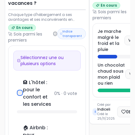
vacances ?
En cours
🚀 Sois parmi les
Chaque type d'hébergement a ses
premiers
avantages et ses inconvénients en
termes de coût, de confort, d'intimité et
En cours
d'expérience. Le choix idéal dépend
Je marche
Indice
🚀 Sois parmi les
souvent du budget, du nombre de
transparent
malgré le
voyageurs et du style de voyage
premiers
Vot
froid et la
recherché. Partagez votre préférence pour
des vacances réussies !
pluie
Sélectionnez une ou
plusieurs options
Un chocolat
chaud sous
Vo
mon plaid
🏨 L'hôtel :
ou rien
pour le
0
% ·
0
vote
confort et
les services
Créé par
Indiceli
0
Ec
i
Créé le
25/11/2025
🏠 Airbnb :
pour