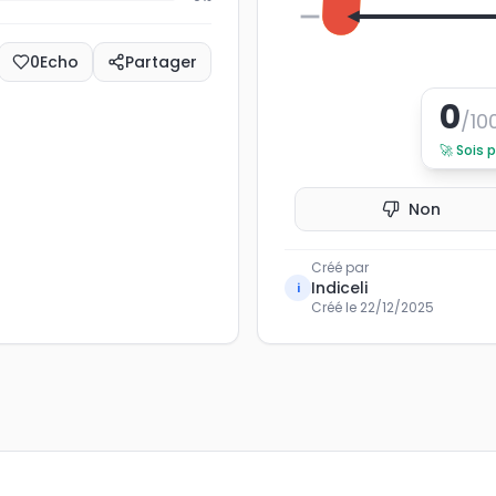
0
0
Echo
Partager
0
/10
🚀
Sois 
Non
Créé par
Indiceli
i
Créé le
22/12/2025