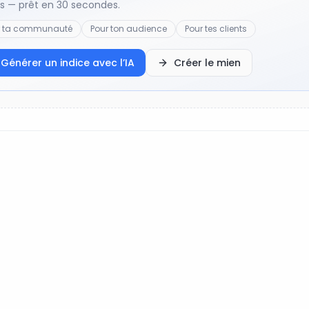
ts — prêt en 30 secondes.
r ta communauté
Pour ton audience
Pour tes clients
Générer un indice avec l’IA
Créer le mien