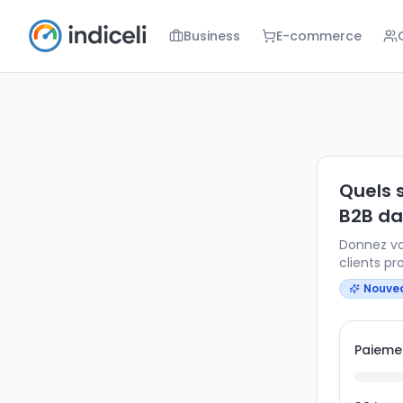
Business
E-commerce
Quels sont l
Donnez votre
Quels 
B2B da
Donnez vo
clients p
Nouve
Paiemen