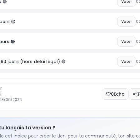
s 🟢
Voter
0
ours 🟡
Voter
0
ours 🟠
Voter
0
 90 jours (hors délai légal) 🔴
Voter
0
r
i
0
Echo
03/06/2026
 tu lançais ta version ?
de cet indice pour créer le tien, pour ta communauté, ton site o