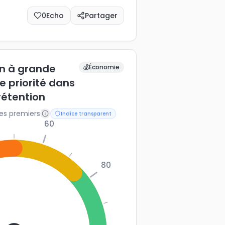
0
Echo
Partager
on à grande
💰
Économie
e priorité dans
rétention
les premiers
Indice transparent
60
80