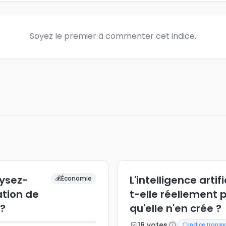
Soyez le premier à commenter cet indice.
lysez-
L'intelligence arti
💰
Économie
ation de
t-elle réellement 
 ?
qu'elle n'en crée ?
16
vote
s
Indice transp