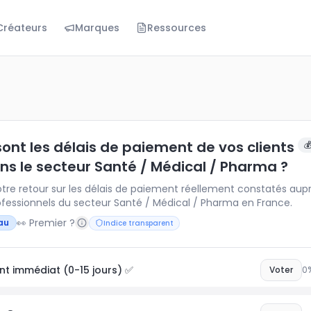
Créateurs
Marques
Ressources
es délais de paiement de vos clients B2B dans le secteur
 retour sur les délais de paiement réellement constatés
sont les délais de paiement de vos clients

ns le secteur Santé / Médical / Pharma ?
tre retour sur les délais de paiement réellement constatés aup
rofessionnels du secteur Santé / Médical / Pharma en France.
👀 Premier ?
au
Indice transparent
t immédiat (0-15 jours) ✅
Voter
0