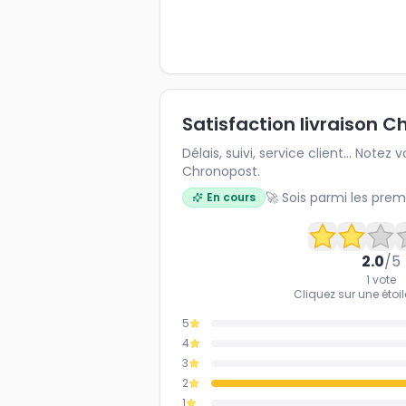
Satisfaction livraison 
Délais, suivi, service client... Note
Chronopost.
🚀 Sois parmi les prem
En cours
2.0
/5
1
vote
Cliquez sur une étoil
5
4
3
2
1