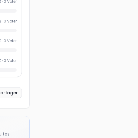
% ·
0
Voter
% ·
0
Voter
% ·
0
Voter
% ·
0
Voter
Partager
u tes