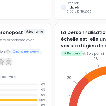
Créé par
Indiceli
i
Créé le
12/11/2025
Chronopost
La personnalisati
💰
Économie
échelle est-elle un
z votre expérience avec
vos stratégies de 
iers
Indice transparent
🚀 Sois parmi 
En cours
40
e pour voter
20
0
%
0
%
0
%
100
%
0
%