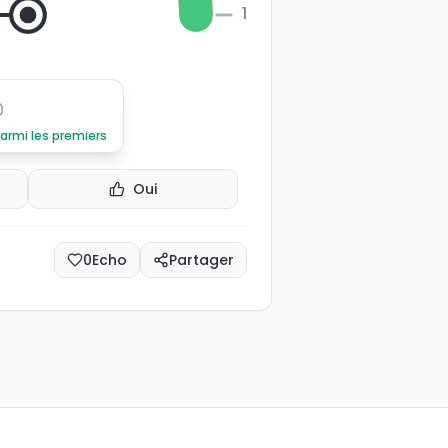
100
0
parmi les premiers
Oui
0
Echo
Partager