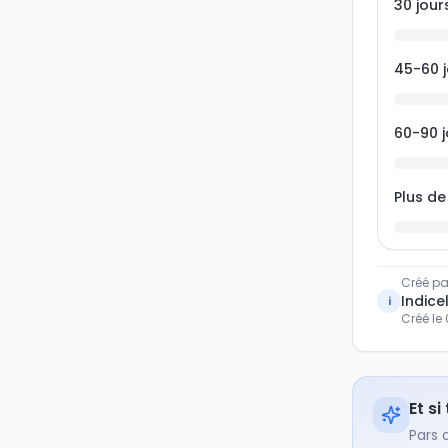
30 jour
45-60 j
60-90 j
Plus de
Créé pa
Indicel
i
Créé le
Et si
Pars 