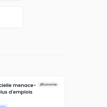
ficielle menace-
💰
Économie
plus d'emplois
arent