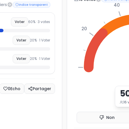
iers
40
Indice transparent
Voter
60
% ·
3
votes
20
Voter
20
% ·
1
Voter
Voter
20
% ·
1
Voter
0
0
Echo
Partager
5
16
Non