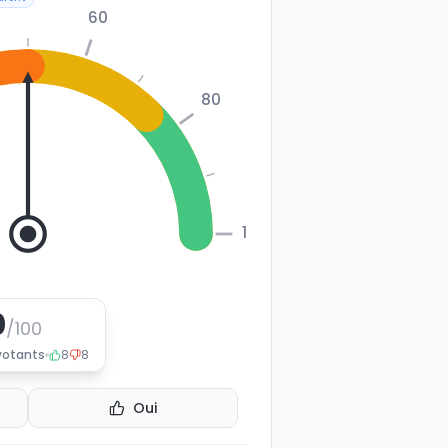
60
80
100
0
/100
votants
8
8
Oui