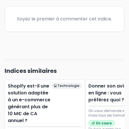
Soyez le premier à commenter cet indice.
Indices similaires
Shopify est-il une
Donner son avis
💻
Technologie
solution adaptée
en ligne : vous
à un e-commerce
préférez quoi ?
générant plus de
On vous demande souve
10 M€ de CA
mais tous les formats 
annuel ?
Dites-nous ce qui vou
En cours
envie de participer.