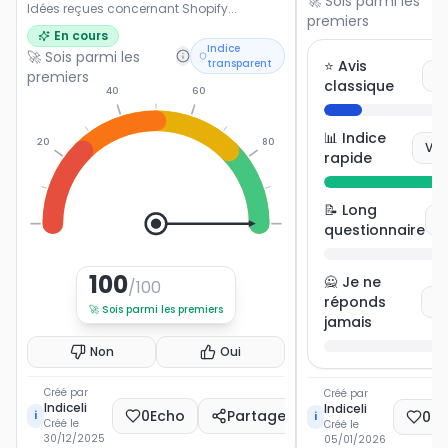
🚀 Sois parmi les
Idées reçues concernant Shopify...
premiers
En cours
Indice
🚀 Sois parmi les
transparent
⭐ Avis
premiers
V
classique
40
60
📊 Indice
20
80
Vot
rapide
📝 Long
V
0
100
questionnaire
100
🙅 Je ne
/100
réponds
Vo
🚀
Sois parmi les premiers
jamais
Non
Oui
Créé par
Créé par
Indiceli
Indiceli
0
Echo
Partager
0
E
i
i
Créé le
Créé le
30/12/2025
05/01/2026