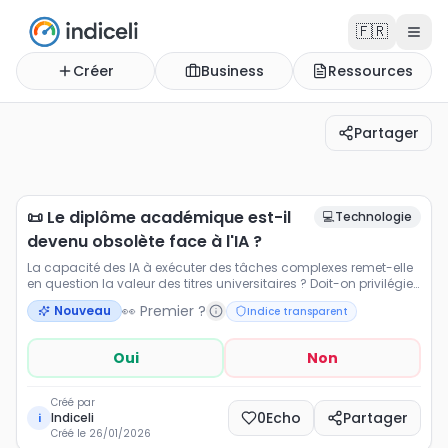
🇫🇷
Créer
Business
Ressources
Partager
📜 Le diplôme académique est-il devenu obsolète face à
La capacité des IA à exécuter des tâches complexes reme
📜 Le diplôme académique est-il
💻
Technologie
devenu obsolète face à l'IA ?
La capacité des IA à exécuter des tâches complexes remet-elle
en question la valeur des titres universitaires ? Doit-on privilégier
un diplôme long ou une maîtrise pointue des outils d'IA
👀 Premier ?
Nouveau
Indice transparent
générative ? Votez pour l'avenir du "parchemin". 🎓🧐
Oui
Non
Créé par
0
Echo
Partager
Indiceli
i
Créé le
26/01/2026