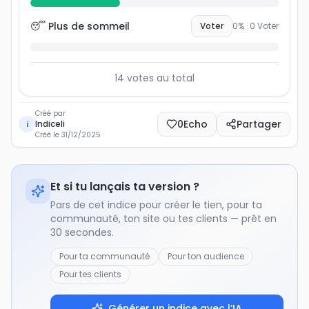
😴 Plus de sommeil
Voter
0
% ·
0
Voter
14
votes au total
Créé par
0
Echo
Partager
Indiceli
i
Créé le
31/12/2025
Et si tu lançais ta version ?
Pars de cet indice pour créer le tien, pour ta
communauté, ton site ou tes clients — prêt en
30 secondes.
Pour ta communauté
Pour ton audience
Pour tes clients
Générer un indice avec l’IA