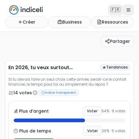
🇫🇷
Créer
Business
Ressources
Partager
En 2026, tu veux surtout…
Si tu devais faire un seul choix cette année, serait-ce 
En 2026, tu veux surtout…
🔥
Tendances
Si tu devais faire un seul choix cette année, serait-ce le confort
financier, le temps pour toi ou simplement du repos ?
14
vote
s
Indice transparent
💰 Plus d’argent
Voter
64
% ·
9
votes
🕒 Plus de temps
Voter
36
% ·
5
votes