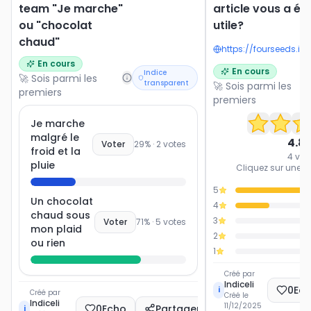
team "Je marche"
article vous a ét
ou "chocolat
utile?
chaud"
En cours
En cours
Indice
🚀 Sois parmi les
transparent
🚀 Sois parmi les
premiers
premiers
Je marche
malgré le
4.8
Voter
29
% ·
2
votes
froid et la
4
vot
pluie
Cliquez sur une ét
5
Un chocolat
4
chaud sous
3
Voter
71
% ·
5
votes
mon plaid
2
ou rien
1
Créé par
Indiceli
0
Ec
i
Créé par
Créé le
Indiceli
11/12/2025
0
Echo
Partager
i