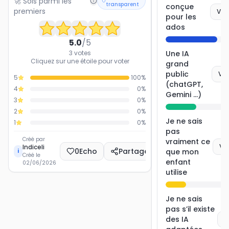
🚀 Sois parmi les
transparent
conçue
premiers
Vot
pour les
ados
5.0
/5
3
votes
Une IA
Cliquez sur une étoile pour voter
grand
public
Vot
5
100
%
(chatGPT,
4
0
%
Gemini ...)
3
0
%
2
0
%
Je ne sais
1
0
%
pas
Créé par
vraiment ce
Vo
Indiceli
0
Echo
Partager
que mon
i
Créé le
enfant
02/06/2026
utilise
Je ne sais
pas s’il existe
des IA
V