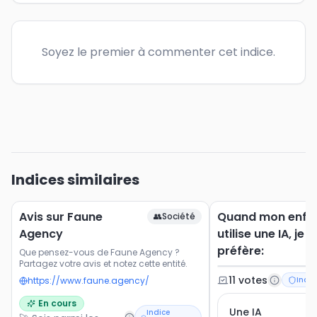
Soyez le premier à commenter cet indice.
Indices similaires
Avis sur Faune
Quand mon enfa
👥
Société
Agency
utilise une IA, je
préfère:
Que pensez-vous de Faune Agency ?
Partagez votre avis et notez cette entité.
11
vote
s
https://www.faune.agency/
Indic
En cours
Une IA
Indice