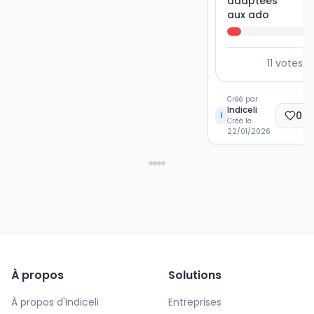
adaptées
aux ado
11
votes a
Créé par
Indiceli
0
E
i
Créé le
22/01/2026
À propos
Solutions
À propos d'Indiceli
Entreprises