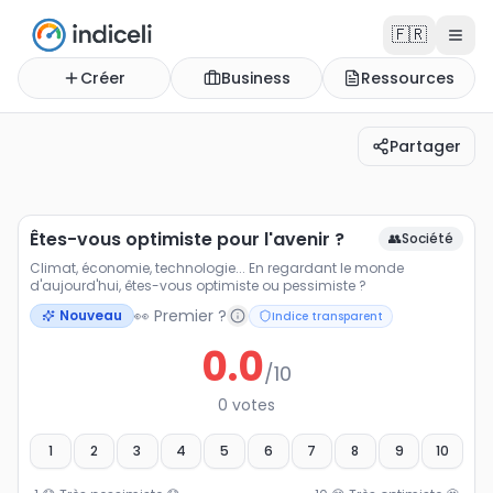
🇫🇷
Créer
Business
Ressources
Partager
Êtes-vous optimiste pour l'avenir ?
Climat, économie, technologie... En regardant le monde 
Êtes-vous optimiste pour l'avenir ?
👥
Société
Climat, économie, technologie... En regardant le monde
d'aujourd'hui, êtes-vous optimiste ou pessimiste ?
👀 Premier ?
Nouveau
Indice transparent
0.0
/10
0
votes
1
2
3
4
5
6
7
8
9
10