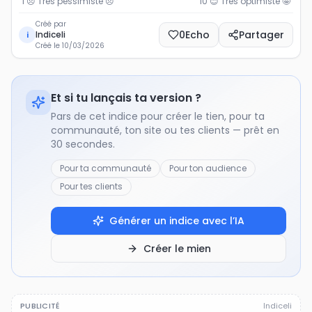
1 😞 Très pessimiste
😞
10 😊 Très optimiste
🤩
Créé par
0
Echo
Partager
Indiceli
i
Créé le
10/03/2026
Et si tu lançais ta version ?
Pars de cet indice pour créer le tien, pour ta
communauté, ton site ou tes clients — prêt en
30 secondes.
Pour ta communauté
Pour ton audience
Pour tes clients
Générer un indice avec l’IA
Créer le mien
PUBLICITÉ
Indiceli