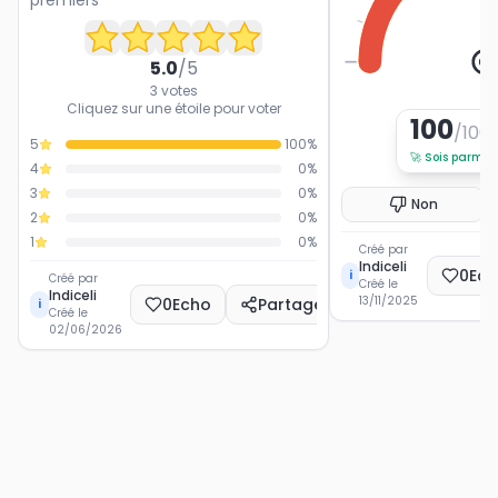
premiers
0
5.0
/5
3
votes
Cliquez sur une étoile pour voter
100
/100
5
100
%
🚀
Sois parmi l
4
0
%
3
0
%
Non
2
0
%
1
0
%
Créé par
Indiceli
0
Ec
i
Créé par
Créé le
Indiceli
13/11/2025
0
Echo
Partager
i
Créé le
02/06/2026