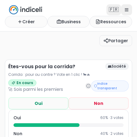
🇫🇷
Créer
Business
Ressources
Partager
Êtes-vous pour la corrida?
Corrida : pour ou contre ? Vote en 1 clic ! 🐂🔥
Êtes-vous pour la corrida?
👥
Société
Corrida : pour ou contre ? Vote en 1 clic ! 🐂🔥
En cours
Indice
transparent
🚀 Sois parmi les premiers
Oui
Non
Oui
60
% ·
3
votes
Non
40
% ·
2
votes