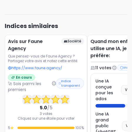
Indices similaires
Avis sur Faune
Quand mon enfa
👥
Société
Agency
utilise une IA, je
préfère:
Que pensez-vous de Faune Agency ?
Partagez votre avis et notez cette entité.
11
vote
s
https://www.faune.agency/
Indic
En cours
Une IA
Indice
🚀 Sois parmi les
transparent
conçue
premiers
Vot
pour les
ados
5.0
/5
3
votes
Une IA
Cliquez sur une étoile pour voter
grand
public
Vot
5
100
%
(chatGPT,