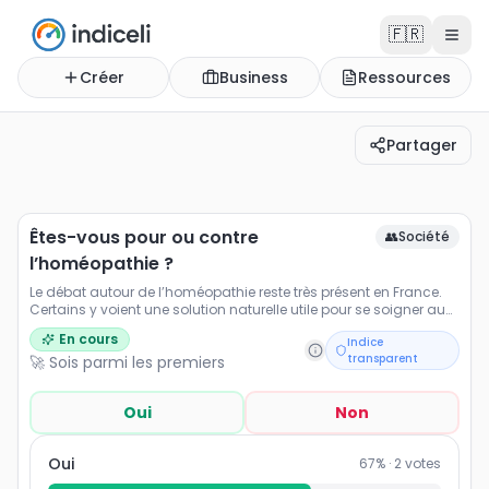
🇫🇷
Créer
Business
Ressources
Partager
Êtes-vous pour ou contre l’homéopathie ?
Le débat autour de l’homéopathie reste très présent en 
Êtes-vous pour ou contre
👥
Société
l’homéopathie ?
Le débat autour de l’homéopathie reste très présent en France.
Certains y voient une solution naturelle utile pour se soigner au
quotidien, tandis que d’autres estiment que son efficacité
En cours
Indice
manque de preuves scientifiques. Partagez votre avis sur
transparent
🚀 Sois parmi les premiers
l’homéopathie, découvrez la perception du public et suivez
l’évolution de l’opinion en temps réel. Cet indice reflète le niveau
de confiance des Français dans cette pratique de médecine
Oui
Non
alternative.
Oui
67
% ·
2
votes