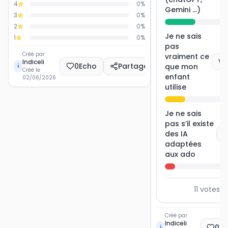
4
0
%
Gemini ...)
3
0
%
2
0
%
Je ne sais
1
0
%
pas
Créé par
vraiment ce
Vo
Indiceli
0
Echo
Partager
que mon
i
Créé le
enfant
02/06/2026
utilise
Je ne sais
pas s’il existe
des IA
V
adaptées
aux ado
11
votes a
Créé par
Indiceli
0
E
i