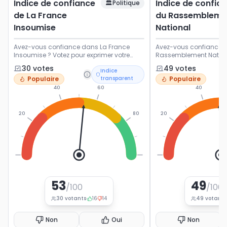
Indice de confiance
Indice de confia
🏛️
Politique
de La France
du Rassembleme
Insoumise
National
Avez-vous confiance dans La France
Avez-vous confiance d
Insoumise ? Votez pour exprimer votre
Rassemblement Nationa
opinion sur ce parti politique français.
exprimer votre opinion s
30
vote
s
49
vote
s
Indice
politique français.
Populaire
transparent
Populaire
40
60
40
20
80
20
0
100
0
53
49
/100
/100
30
votants
16
14
49
votants
Non
Oui
Non