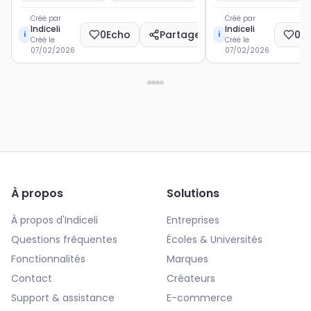
Créé par
Créé par
Indiceli
Indiceli
0
Echo
Partager
0
E
i
i
Créé le
Créé le
07/02/2026
07/02/2026
À propos
Solutions
À propos d'Indiceli
Entreprises
Questions fréquentes
Écoles & Universités
Fonctionnalités
Marques
Contact
Créateurs
Support & assistance
E-commerce