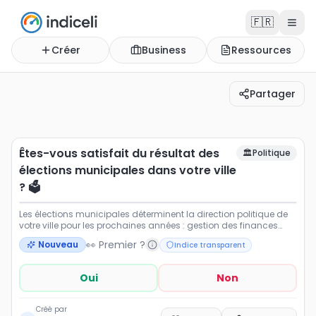
🇫🇷
Créer
Business
Ressources
Partager
Êtes-vous satisfait du résultat des élections municipales 
Les élections municipales déterminent la direction polit
Êtes-vous satisfait du résultat des
🏛️
Politique
élections municipales dans votre ville
? 🗳️
Les élections municipales déterminent la direction politique de
votre ville pour les prochaines années : gestion des finances
locales, urbanisme, sécurité, écologie, mobilité, écoles ou encore
👀 Premier ?
Nouveau
Indice transparent
vie associative. Les résultats reflètent-ils vos attentes et les
priorités des habitants ? Êtes-vous satisfait de l’équipe
municipale élue et des choix faits par les électeurs ? Exprimez
Oui
Non
votre opinion et découvrez si les habitants de votre ville
partagent votre point de vue. 🏙️🗳️📊
Créé par