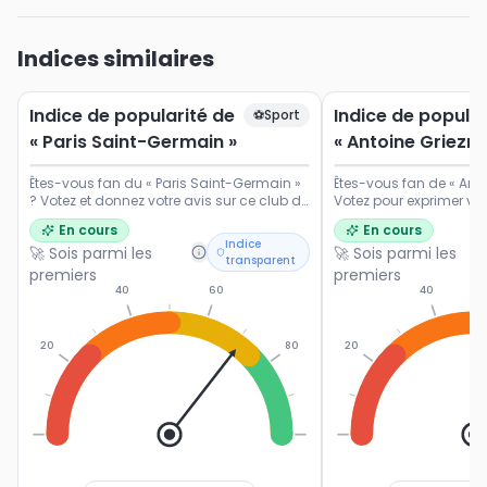
Indices similaires
Indice de popularité de
Indice de popular
⚽
Sport
« Paris Saint-Germain »
« Antoine Griezm
Êtes-vous fan du « Paris Saint-Germain »
Êtes-vous fan de « Ant
? Votez et donnez votre avis sur ce club de
Votez pour exprimer vot
Ligue 1.
popularité du footballe
En cours
En cours
français.
Indice
🚀 Sois parmi les
🚀 Sois parmi les
transparent
premiers
premiers
40
60
40
20
80
20
0
100
0