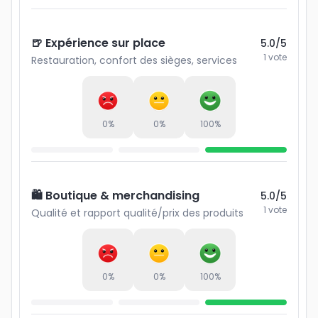
🍺 Expérience sur place
5.0
/5
1
vote
Restauration, confort des sièges, services
0
%
0
%
100
%
🛍️ Boutique & merchandising
5.0
/5
1
vote
Qualité et rapport qualité/prix des produits
0
%
0
%
100
%