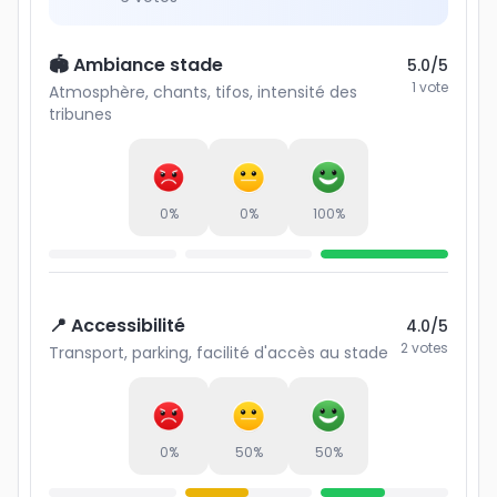
🏟️ Ambiance stade
5.0
/5
1
vote
Atmosphère, chants, tifos, intensité des
tribunes
0
%
0
%
100
%
📍 Accessibilité
4.0
/5
2
votes
Transport, parking, facilité d'accès au stade
0
%
50
%
50
%