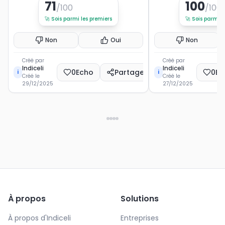
71
100
/100
/100
🚀
Sois parmi les premiers
🚀
Sois parmi l
Non
Oui
Non
Créé par
Créé par
Indiceli
Indiceli
0
Echo
Partager
0
Ec
i
i
Créé le
Créé le
29/12/2025
27/12/2025
À propos
Solutions
À propos d'Indiceli
Entreprises