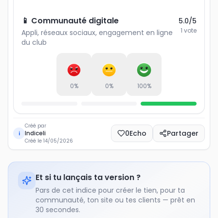
📱 Communauté digitale
5.0
/5
1
vote
Appli, réseaux sociaux, engagement en ligne
du club
0
%
0
%
100
%
Créé par
0
Echo
Partager
Indiceli
i
Créé le
14/05/2026
Et si tu lançais ta version ?
Pars de cet indice pour créer le tien, pour ta
communauté, ton site ou tes clients — prêt en
30 secondes.