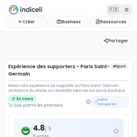
🇫🇷
Créer
Business
Ressources
Partager
Expérience des supporters - Paris Saint-Germain
Notez votre expérience de supporter du Paris Saint-Germ
Expérience des supporters - Paris Saint-
⚽
Sport
Germain
Notez votre expérience de supporter du Paris Saint-Germain :
ambiance du stade, accessibilité, services sur place, boutique
et présence digitale du club.
En cours
Indice
transparent
🚀 Sois parmi les premiers
4.8
/ 5
6
votes