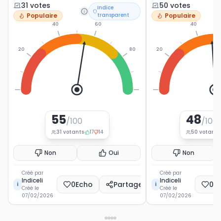
opinion sur ce parti politique français.
exprimer votre opinion s
31
vote
s
50
vote
s
Indice
politique français.
Populaire
transparent
Populaire
40
60
40
20
80
20
0
100
0
55
48
/100
/100
31
votants
17
14
50
votants
Non
Oui
Non
Créé par
Créé par
Indiceli
Indiceli
0
Echo
Partager
0
E
i
i
Créé le
Créé le
07/02/2026
07/02/2026