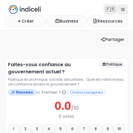
🇫🇷
Créer
Business
Ressources
Partager
Faites-vous confiance au gouvernement actuel ?
Politique économique, sociale, sécuritaire... Quel est 
Faites-vous confiance au
🏛️
Politique
gouvernement actuel ?
Politique économique, sociale, sécuritaire... Quel est votre niveau
de confiance envers le gouvernement ?
👀 Premier ?
Nouveau
Indice transparent
0.0
/10
0
votes
1
2
3
4
5
6
7
8
9
10