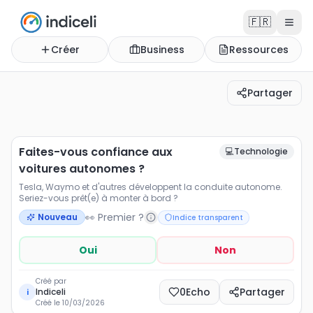
🇫🇷
Créer
Business
Ressources
Partager
Faites-vous confiance aux voitures autonomes ?
Tesla, Waymo et d'autres développent la conduite aut
Faites-vous confiance aux
💻
Technologie
voitures autonomes ?
Tesla, Waymo et d'autres développent la conduite autonome.
Seriez-vous prêt(e) à monter à bord ?
👀 Premier ?
Nouveau
Indice transparent
Oui
Non
Créé par
0
Echo
Partager
Indiceli
i
Créé le
10/03/2026