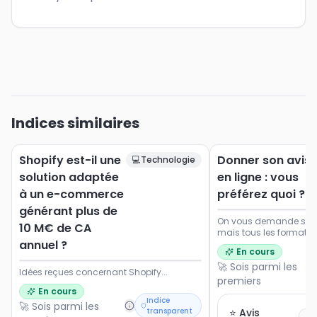
Indices similaires
Shopify est-il une
Donner son avis
💻
Technologie
solution adaptée
en ligne : vous
à un e-commerce
préférez quoi ?
générant plus de
On vous demande souve
10 M€ de CA
mais tous les formats 
annuel ?
Dites-nous ce qui vou
En cours
envie de participer.
🚀 Sois parmi les
Idées reçues concernant Shopify...
premiers
En cours
Indice
🚀 Sois parmi les
transparent
⭐ Avis