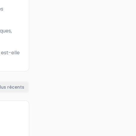
s 
ques, 
est-elle 
lus récents