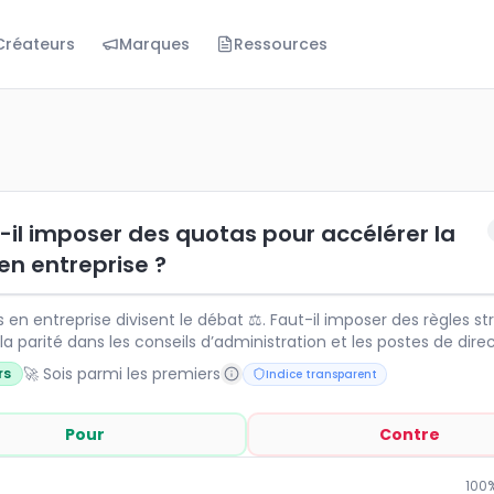
Créateurs
Marques
Ressources
mposer des quotas pour accélérer la parité en entreprise 
n entreprise divisent le débat ⚖. Faut-il imposer des règl
t-il imposer des quotas pour accélérer la
en entreprise ?
prise divisent le débat ⚖. Faut-il imposer des règles strictes pour
la parité dans les conseils d’administration et les postes de direc
 voient une nécessité pour corriger des inégalités historiques, d
🚀 Sois parmi les premiers
rs
Indice transparent
ership féminin, diversité, performance collective 📈…
 est-elle un moteur durable de transformation ?
Pour
Contre
100
%