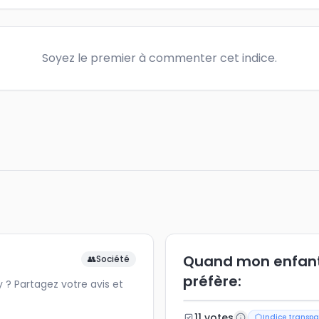
Soyez le premier à commenter cet indice.
Quand mon enfant u
👥
Société
préfère:
? Partagez votre avis et
11
vote
s
Indice transpa