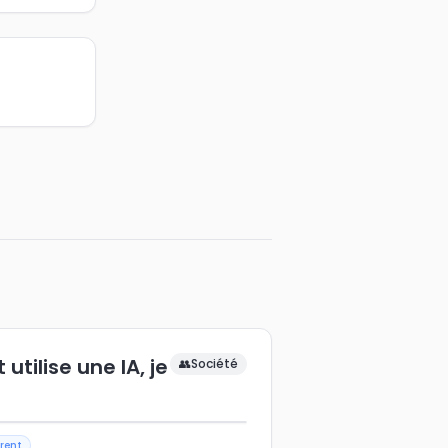
tilise une IA, je
👥
Société
rent