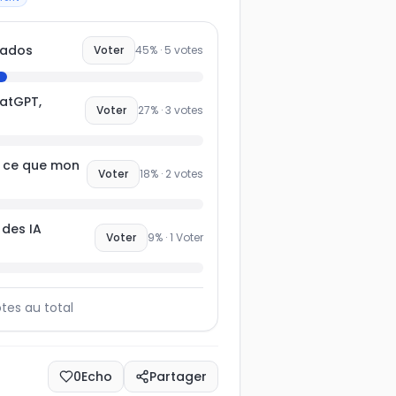
 ados
Voter
45
% ·
5
votes
hatGPT,
Voter
27
% ·
3
votes
t ce que mon
Voter
18
% ·
2
votes
e des IA
Voter
9
% ·
1
Voter
tes au total
0
Echo
Partager