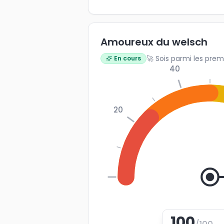
Amoureux du welsch
🚀 Sois parmi les prem
En cours
40
20
0
100