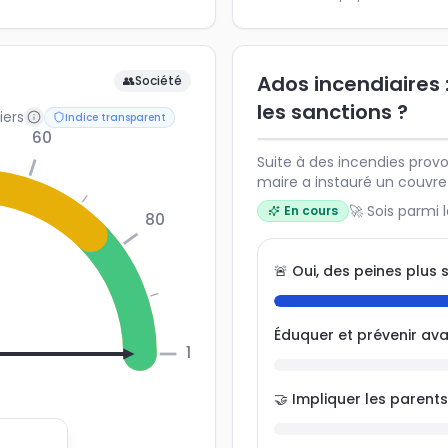
Ados incendiaires :
👥
Société
les sanctions ?
iers
Indice transparent
60
Suite à des incendies prov
maire a instauré un couvre
Faut-il aller plus loin ou 
🚀 Sois parmi 
En cours
80
prévenir ces actes et respon
🚨 Oui, des peines plus 
Éduquer et prévenir ava
100
🤝 Impliquer les paren