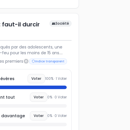
 faut-il durcir
👥
Société
oqués par des adolescents, une
-feu pour les moins de 15 ans.
adopter d'autres approches pour
les premiers
Indice transparent
sabiliser les jeunes ?
sévères
Voter
100
% ·
1
Voter
nt tout
Voter
0
% ·
0
Voter
ts davantage
Voter
0
% ·
0
Voter