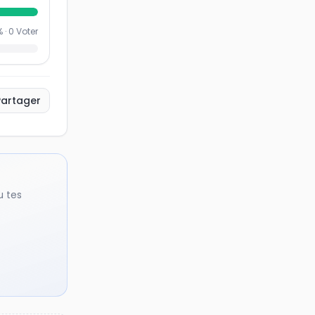
% ·
0
Voter
Partager
u tes