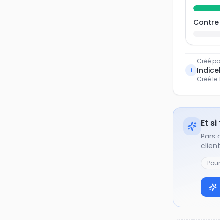
Contre
Créé pa
Indicel
i
Créé le
Et si
Pars 
clien
Pou