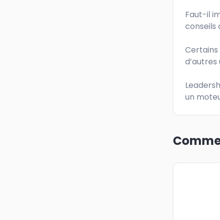
Faut-il i
conseils 
Certains 
d’autres u
Leadershi
un moteu
Commen