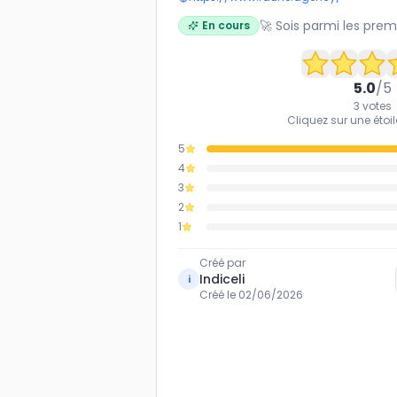
🚀 Sois parmi les prem
En cours
5.0
/5
3
votes
Cliquez sur une étoil
5
4
3
2
1
Créé par
Indiceli
i
Créé le
02/06/2026