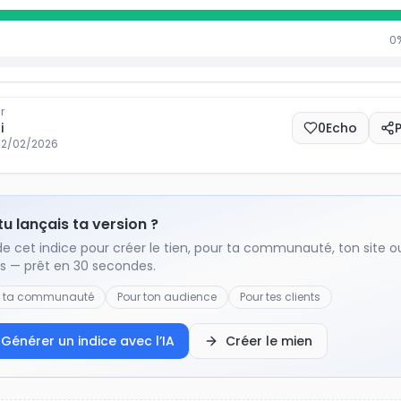
0
r
i
0
Echo
12/02/2026
 tu lançais ta version ?
de cet indice pour créer le tien, pour ta communauté, ton site o
ts — prêt en 30 secondes.
r ta communauté
Pour ton audience
Pour tes clients
Générer un indice avec l’IA
Créer le mien