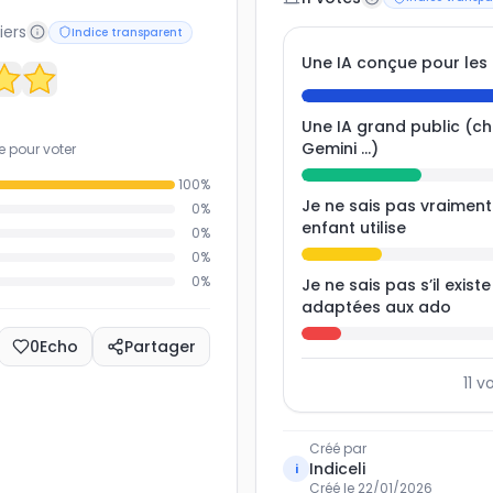
iers
Indice transparent
Une IA conçue pour les
Une IA grand public (c
Gemini ...)
e pour voter
100
%
Je ne sais pas vraimen
0
%
enfant utilise
0
%
0
%
0
%
Je ne sais pas s’il exist
adaptées aux ado
0
Echo
Partager
11
vo
Créé par
Indiceli
i
Créé le
22/01/2026