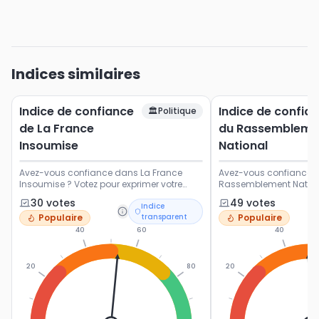
Indices similaires
Indice de confiance
Indice de confia
🏛️
Politique
de La France
du Rassembleme
Insoumise
National
Avez-vous confiance dans La France
Avez-vous confiance d
Insoumise ? Votez pour exprimer votre
Rassemblement Nationa
opinion sur ce parti politique français.
exprimer votre opinion s
30
vote
s
49
vote
s
Indice
politique français.
Populaire
transparent
Populaire
40
60
40
20
80
20