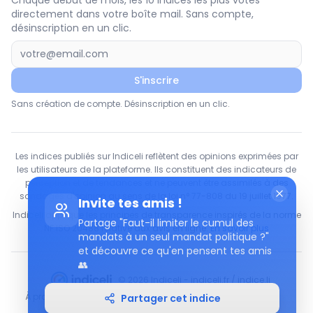
Chaque début de mois, les 10 indices les plus votés
directement dans votre boîte mail. Sans compte,
désinscription en un clic.
S'inscrire
Sans création de compte. Désinscription en un clic.
Les indices publiés sur Indiceli reflètent des opinions exprimées par
les utilisateurs de la plateforme. Ils constituent des indicateurs de
perception et de tendances et ne peuvent être assimilés à des
sondages d'opinion au sens de la loi n° 77-808 du 19 juillet 1977.
Invite tes amis !
Indiceli applique les principes de transparence inspirés de la norme
Partage "Faut-il limiter le cumul des
NF ISO 20488 relative aux avis en ligne.
En savoir plus
mandats à un seul mandat politique ?"
et découvre ce qu'en pensent tes amis
👥
© 2026 Indiceli - indiceli.fr / indice.li
À propos
Avis
FAQ
Contact
Mentions légales
Partager cet indice