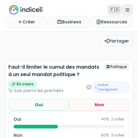
🇫🇷
Créer
Business
Ressources
Partager
Faut-il limiter le cumul des mandats à un seul mandat p
Faut-il limiter le cumul des mandats
🏛️
Politique
à un seul mandat politique ?
En cours
Indice
transparent
🚀 Sois parmi les premiers
Oui
Non
Oui
40
% ·
2
votes
Non
60
% ·
3
votes