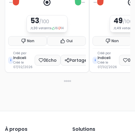
0
100
0
53
49
/100
/100
30
votants
16
14
49
votants
Non
Oui
Non
Créé par
Créé par
Indiceli
Indiceli
0
Echo
Partager
0
E
i
i
Créé le
Créé le
07/02/2026
07/02/2026
À propos
Solutions