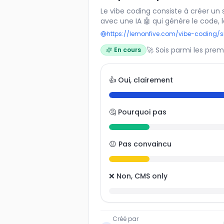
Le vibe coding consiste à créer un 
avec une IA 🤖 qui génère le code, 
fonctionnalités à la demande. Cet
https://lemonfive.com/vibe-coding/s
de rapidité ⚡, de flexibilité et m
🚀 Sois parmi les prem
En cours
classiques comme WordPress ou Web
implique aussi une nouvelle façon 
digital. Seriez-vous prêt à adopter
👍 Oui, clairement
créer un site web ? 🌐✨
🤔 Pourquoi pas
😐 Pas convaincu
❌ Non, CMS only
Créé par