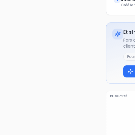
Créé le
Et si
Pars 
clien
Pou
PUBLICITÉ