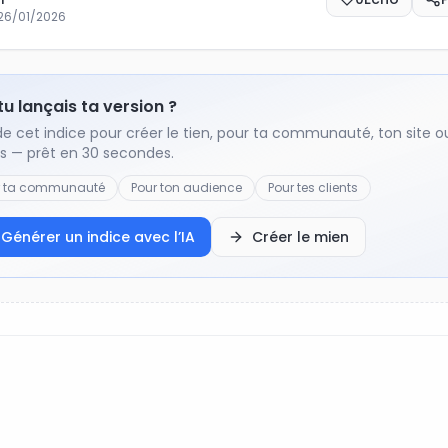
26/01/2026
 tu lançais ta version ?
de cet indice pour créer le tien, pour ta communauté, ton site o
ts — prêt en 30 secondes.
r ta communauté
Pour ton audience
Pour tes clients
Générer un indice avec l’IA
Créer le mien