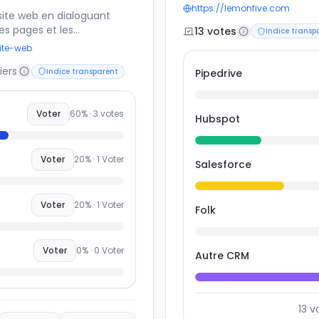
les plus utilisées par les
https://lemonfive.com
site web en dialoguant
ses points forts : gestion d
les pages et les
13
vote
s
reporting, intégration mark
Indice transp
te approche promet plus
pour l’outil que vous utilis
ite-web
oins de dépendance aux CMS
permettra de comparer les 
iers
flow 💻. Mais elle
Indice transparent
Pipedrive
d’identifier les tendances 
de concevoir un projet
 cette nouvelle manière de
Voter
60
% ·
3
votes
Hubspot
Voter
20
% ·
1
Voter
Salesforce
Voter
20
% ·
1
Voter
Folk
Voter
0
% ·
0
Voter
Autre CRM
13
v