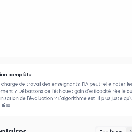
tion complète
 charge de travail des enseignants, l'IA peut-elle noter les
ment ? Débattons de l'éthique : gain d'efficacité réelle ou
sation de l'évaluation ? L'algorithme est-il plus juste qu'u
 🧠⚖️
taires
Top Échos
P