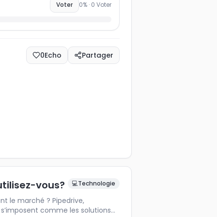
s
Voter
0
% ·
0
Voter
0
Echo
Partager
utilisez-vous?
💻
Technologie
t le marché ? Pipedrive,
k s’imposent comme les solutions