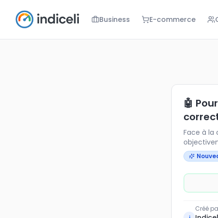
Business
E-commerce
🤖 Pour ou c
Face à la ch
🤖 Pour
correc
Face à la 
objectivem
déshumanis
Nouve
Créé pa
Indicel
i