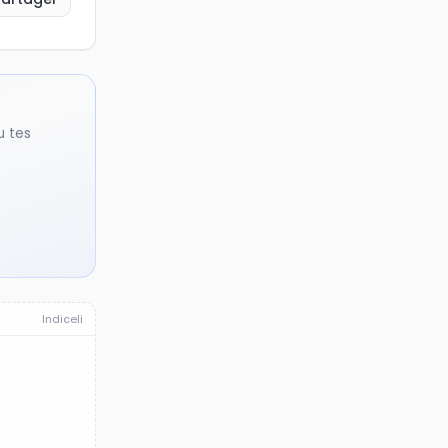
u tes
Indiceli