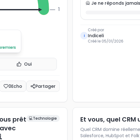
🙅 Je ne réponds jamai
100
Créé par
Indiceli
i
Créé le
05/01/2026
 premiers
Oui
0
Echo
Partager
vous prêt
Et vous, quel CRM 
💻
Technologie
 avec
Quel CRM domine réellemen

Salesforce, HubSpot et Fol