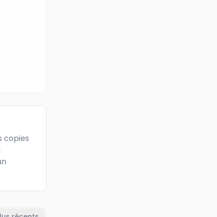
 copies 
 
n 
lus récents