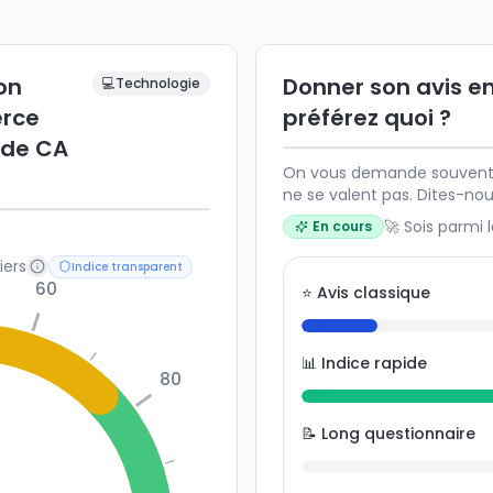
ion
Donner son avis en
💻
Technologie
rce
préférez quoi ?
 de CA
On vous demande souvent v
ne se valent pas. Dites-no
envie de participer.
🚀 Sois parmi 
En cours
iers
Indice transparent
60
⭐ Avis classique
📊 Indice rapide
80
📝 Long questionnaire