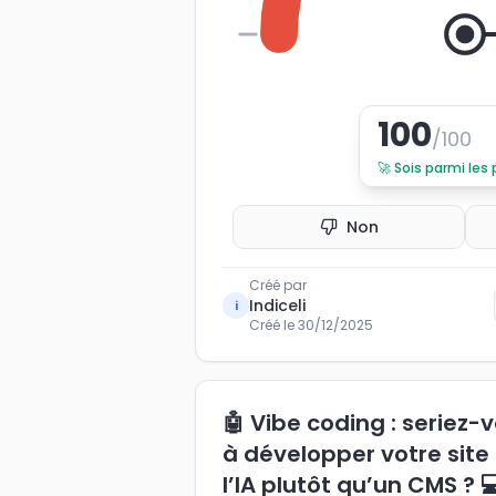
0
100
/100
🚀
Sois parmi les
Non
Créé par
Indiceli
i
Créé le
30/12/2025
🤖 Vibe coding : seriez-
à développer votre site
l’IA plutôt qu’un CMS ? 