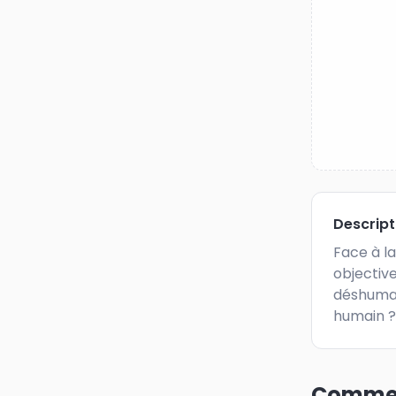
Descrip
Face à la
objective
déshumani
humain ?
Commen