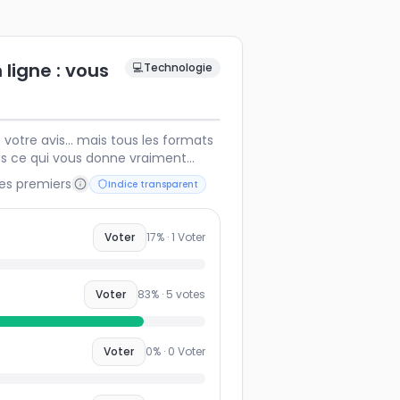
 ligne : vous
💻
Technologie
otre avis… mais tous les formats
us ce qui vous donne vraiment
les premiers
Indice transparent
Voter
17
% ·
1
Voter
Voter
83
% ·
5
votes
Voter
0
% ·
0
Voter