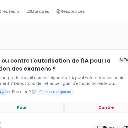
Créateurs
Marques
Ressources
ontre l'autorisation de l'IA pour la correction des examens
arge de travail des enseignants, l'IA peut-elle noter les 
 ou contre l'autorisation de l'IA pour la
💻
Te
tion des examens ?
charge de travail des enseignants, l'IA peut-elle noter les copies
ent ? Débattons de l'éthique : gain d'efficacité réelle ou
ation de l'évaluation ? L'algorithme est-il plus juste qu'un hum
👀 Premier ?
au
Indice transparent
Pour
Contre
r
i
0
Echo