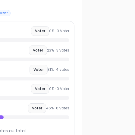
 équipes commerciales, chacune avec
u pipeline, automatisations,
eting ou simplicité d’usage. Votez
arent
ez : ce benchmark collaboratif
CRM les plus populaires et
Voter
0
% ·
0
Voter
du marché B2B.
Voter
23
% ·
3
votes
Voter
31
% ·
4
votes
Voter
0
% ·
0
Voter
Voter
46
% ·
6
votes
otes au total