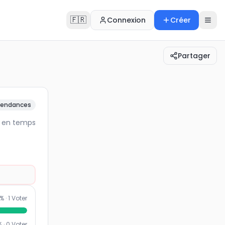
🇫🇷
Connexion
Créer
Partager
ance en temps réel.
endances
e en temps
% ·
1
Voter
% ·
0
Voter