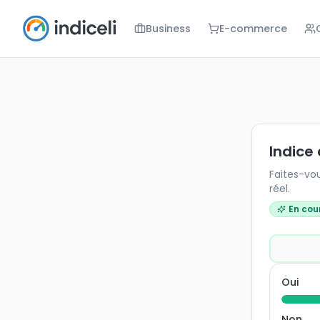
Business
E-commerce
Indice de c
Faites-vous 
Indice
Faites-vo
réel.
En cou
Oui
Non