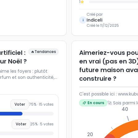
1
Créé par
Indiceli
i
Créé le
11/12/2025
ificiel :
Aimeriez-vous pou
🔥
Tendances
ur Noël ?
en vrai (pas en 3D
future maison ava
me les foyers : plutôt
arfum et son authenticité,
construire ?
isable ? Partagez votre
se positionnent les autres
C'est possible ici : www.k
yser les tendances de Noël,
abitudes de décoration.
🚀 Sois parmi 
En cours
Voter
75
% ·
15
votes
40
Voter
25
% ·
5
votes
20