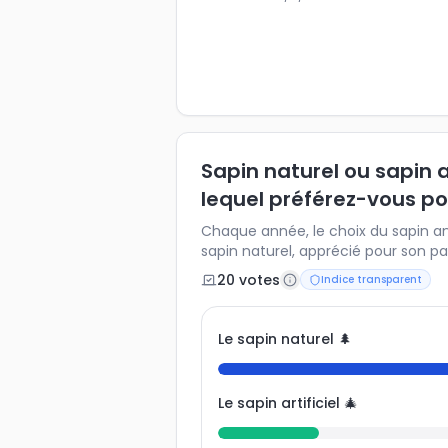
Sapin naturel ou sapin art
lequel préférez-vous po
Chaque année, le choix du sapin ani
sapin naturel, apprécié pour son p
ou sapin artificiel, durable et réutil
20
vote
s
Indice transparent
préférence et découvrez comment 
Français. Un indice idéal pour anal
l’impact écologique perçu et les h
Le sapin naturel 🌲
Le sapin artificiel 🎄