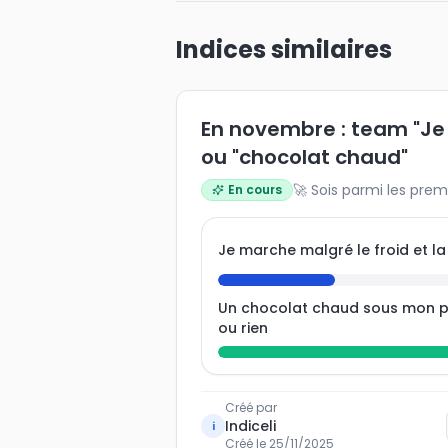
Indices similaires
En novembre : team "J
ou "chocolat chaud"
🚀 Sois parmi les prem
En cours
Je marche malgré le froid et la
Un chocolat chaud sous mon p
ou rien
Créé par
Indiceli
i
Créé le
25/11/2025