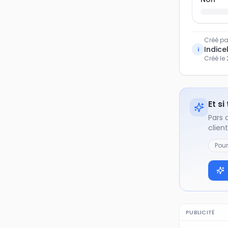
Créé pa
Indicel
i
Créé le
Et si
Pars 
clien
Pou
PUBLICITÉ