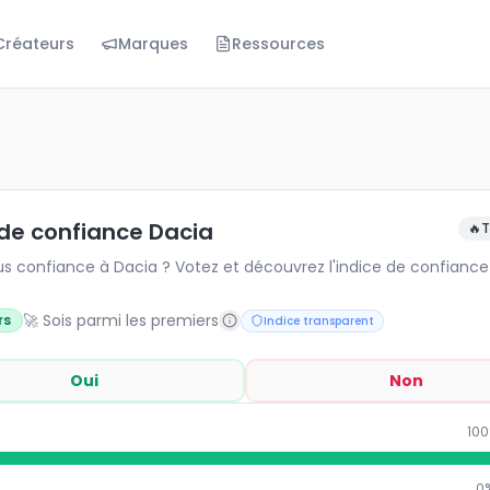
Créateurs
Marques
Ressources
onfiance Dacia
confiance à Dacia ? Votez et découvrez l'indice de confi
 de confiance Dacia
🔥
T
us confiance à Dacia ? Votez et découvrez l'indice de confianc
🚀 Sois parmi les premiers
rs
Indice transparent
Oui
Non
100
0