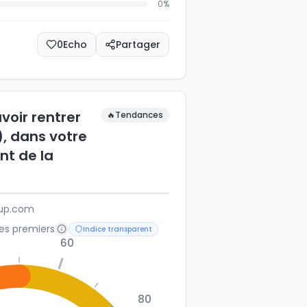
0
%
0
Echo
Partager
voir rentrer
🔥
Tendances
), dans votre
nt de la
ubup.com
les premiers
Indice transparent
60
80