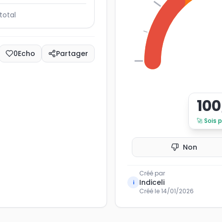
total
0
Echo
Partager
0
100
🚀
Sois 
Non
Créé par
Indiceli
i
Créé le
14/01/2026