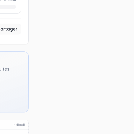
Partager
u tes
Indiceli