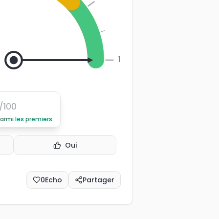
100
/100
parmi les premiers
Oui
0
Echo
Partager