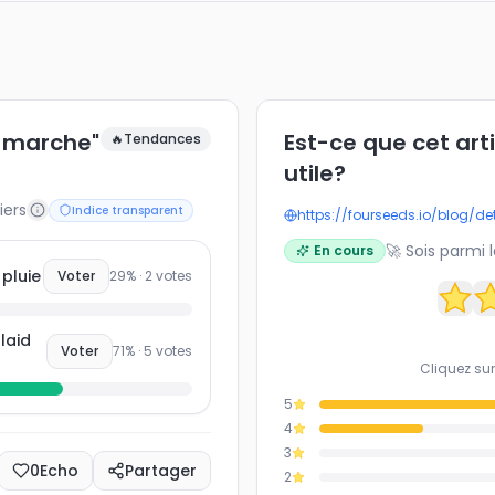
e marche"
Est-ce que cet art
🔥
Tendances
utile?
iers
Indice transparent
https://fourseeds.io/blog/de
🚀 Sois parmi 
En cours
 pluie
Voter
29
% ·
2
votes
laid
Voter
71
% ·
5
votes
Cliquez sur
5
4
3
0
Echo
Partager
2