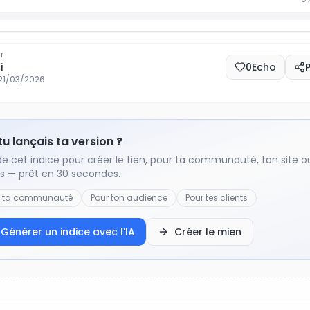
r
i
0
Echo
21/03/2026
 tu lançais ta version ?
de cet indice pour créer le tien, pour ta communauté, ton site o
ts — prêt en 30 secondes.
r ta communauté
Pour ton audience
Pour tes clients
Générer un indice avec l’IA
Créer le mien