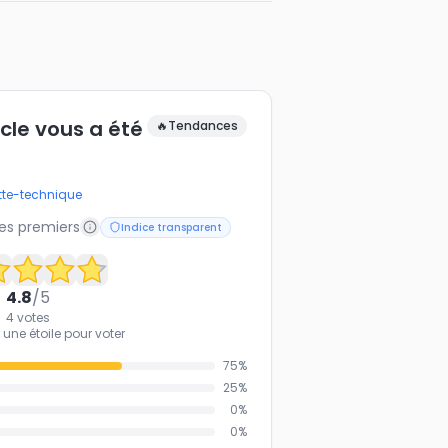
icle vous a été
🔥
Tendances
tte-technique
les premiers
Indice transparent
4.8
/5
4
votes
 une étoile pour voter
75
%
25
%
0
%
0
%