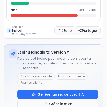
Non
78
% ·
7
votes
Créé par
0
Echo
Partager
Indiceli
i
Créé le
07/02/2026
Et si tu lançais ta version ?
Pars de cet indice pour créer le tien, pour ta
communauté, ton site ou tes clients — prêt en
30 secondes.
Pour ta communauté
Pour ton audience
Pour tes clients
Générer un indice avec l’IA
Créer le mien