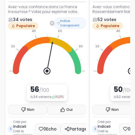
Avez-vous confiance dans La France
Avez-vous confiance d
Insoumise ? Votez pour exprimer votre
Rassemblement Nationa
opinion sur ce parti politique français.
exprimer votre opinion s
34
vote
s
52
vote
s
Indice
politique français.
Populaire
transparent
Populaire
40
60
40
20
80
20
0
100
0
56
50
/100
/100
34
votants
19
15
52
votants
Non
Oui
Non
Créé par
Créé par
Indiceli
Indiceli
0
Echo
Partager
0
E
i
i
Créé le
Créé le