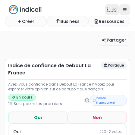
🇫🇷
Créer
Business
Ressources
Partager
Indice de confiance de Debout La France
Avez-vous confiance dans Debout La France ? Votez pour
Indice de confiance de Debout La
🏛️
Politique
France
Avez-vous confiance dans Debout La France ? Votez pour
exprimer votre opinion sur ce parti politique français.
En cours
Indice
transparent
🚀 Sois parmi les premiers
Oui
Non
Oui
22
% ·
2
votes