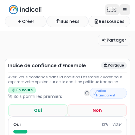
🇫🇷
Créer
Business
Ressources
Partager
Indice de confiance d'Ensemble
Avez-vous confiance dans la coalition Ensemble ? Votez
Indice de confiance d'Ensemble
🏛️
Politique
Avez-vous confiance dans la coalition Ensemble ? Votez pour
exprimer votre opinion sur cette coalition politique française.
En cours
Indice
transparent
🚀 Sois parmi les premiers
Oui
Non
Oui
13
% ·
1
Voter