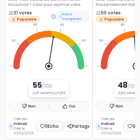
Insoumise ? Votez pour exprimer votre
Rassemblement Nationa
opinion sur ce parti politique français.
exprimer votre opinion s
31
vote
s
50
vote
s
Indice
politique français.
Populaire
transparent
Populaire
40
60
40
20
80
20
0
100
0
55
48
/100
/100
31
votants
17
14
50
votants
Non
Oui
Non
Créé par
Créé par
Indiceli
Indiceli
0
Echo
Partager
0
E
i
i
Créé le
Créé le
07/02/2026
07/02/2026