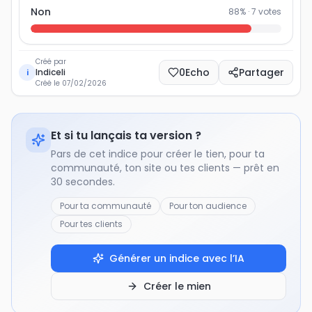
Non
88
% ·
7
votes
Créé par
0
Echo
Partager
Indiceli
i
Créé le
07/02/2026
Et si tu lançais ta version ?
Pars de cet indice pour créer le tien, pour ta
communauté, ton site ou tes clients — prêt en
30 secondes.
Pour ta communauté
Pour ton audience
Pour tes clients
Générer un indice avec l’IA
Créer le mien