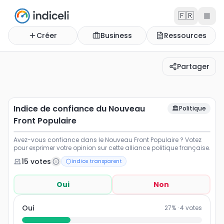
🇫🇷
Créer
Business
Ressources
Partager
Indice de confiance du Nouveau Front Populaire
Avez-vous confiance dans le Nouveau Front Populaire ? 
Indice de confiance du Nouveau
🏛️
Politique
Front Populaire
Avez-vous confiance dans le Nouveau Front Populaire ? Votez
pour exprimer votre opinion sur cette alliance politique française.
15
vote
s
Indice transparent
Oui
Non
Oui
27
% ·
4
votes