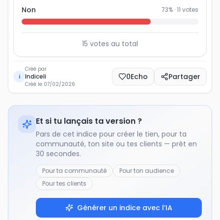
Non
73
% ·
11
votes
15
votes au total
Créé par
0
Echo
Partager
Indiceli
i
Créé le
07/02/2026
Et si tu lançais ta version ?
Pars de cet indice pour créer le tien, pour ta
communauté, ton site ou tes clients — prêt en
30 secondes.
Pour ta communauté
Pour ton audience
Pour tes clients
Générer un indice avec l’IA