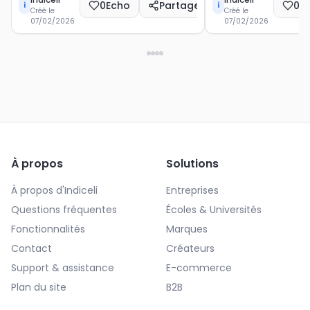
0
Echo
Partager
0
E
i
i
Créé le
Créé le
07/02/2026
07/02/2026
À propos
Solutions
À propos d'Indiceli
Entreprises
Questions fréquentes
Écoles & Universités
Fonctionnalités
Marques
Contact
Créateurs
Support & assistance
E-commerce
Plan du site
B2B