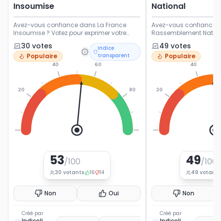
Insoumise
National
Avez-vous confiance dans La France
Avez-vous confiance d
Insoumise ? Votez pour exprimer votre
Rassemblement Nationa
opinion sur ce parti politique français.
exprimer votre opinion s
30
vote
s
49
vote
s
Indice
politique français.
Populaire
transparent
Populaire
40
60
40
20
80
20
0
100
0
53
49
/100
/100
30
votants
16
14
49
votants
Non
Oui
Non
Créé par
Créé par
Indiceli
Indiceli