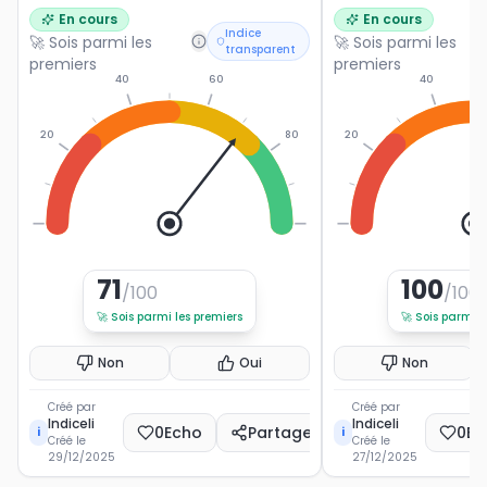
Ligue 1.
popularité du footballe
En cours
En cours
français.
Indice
🚀 Sois parmi les
🚀 Sois parmi les
transparent
premiers
premiers
40
60
40
20
80
20
0
100
0
71
100
/100
/100
🚀
Sois parmi les premiers
🚀
Sois parmi l
Non
Oui
Non
Créé par
Créé par
Indiceli
Indiceli
0
Echo
Partager
0
Ec
i
i
Créé le
Créé le
29/12/2025
27/12/2025