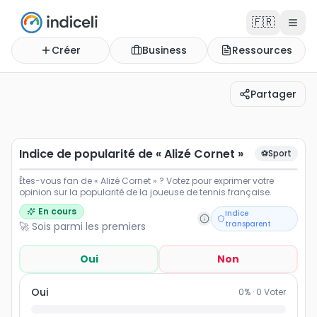
🇫🇷
Créer
Business
Ressources
Partager
Indice de popularité de « Alizé Cornet »
Êtes-vous fan de « Alizé Cornet » ? Votez pour exprimer 
Indice de popularité de « Alizé Cornet »
⚽
Sport
Êtes-vous fan de « Alizé Cornet » ? Votez pour exprimer votre
opinion sur la popularité de la joueuse de tennis française.
En cours
Indice
transparent
🚀 Sois parmi les premiers
Oui
Non
Oui
0
% ·
0
Voter