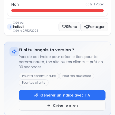
Non
100
% ·
1
Voter
Créé par
0
Echo
Partager
Indiceli
i
Créé le
27/12/2025
Et si tu lançais ta version ?
Pars de cet indice pour créer le tien, pour ta
communauté, ton site ou tes clients — prêt en
30 secondes.
Pour ta communauté
Pour ton audience
Pour tes clients
Générer un indice avec l’IA
Créer le mien