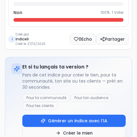
Non
100
% ·
1
Voter
Créé par
0
Echo
Partager
Indiceli
i
Créé le
27/12/2025
Et si tu lançais ta version ?
Pars de cet indice pour créer le tien, pour ta
communauté, ton site ou tes clients — prêt en
30 secondes.
Pour ta communauté
Pour ton audience
Pour tes clients
Générer un indice avec l’IA
Créer le mien