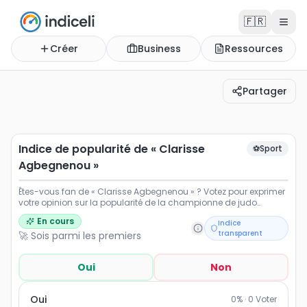
🇫🇷
Créer
Business
Ressources
Partager
Indice de popularité de « Clarisse Agbegnenou »
Êtes-vous fan de « Clarisse Agbegnenou » ? Votez pour 
Indice de popularité de « Clarisse
⚽
Sport
Agbegnenou »
Êtes-vous fan de « Clarisse Agbegnenou » ? Votez pour exprimer
votre opinion sur la popularité de la championne de judo
française.
En cours
Indice
transparent
🚀 Sois parmi les premiers
Oui
Non
Oui
0
% ·
0
Voter