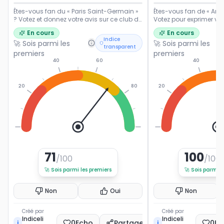
Êtes-vous fan du « Paris Saint-Germain »
Êtes-vous fan de « Ant
? Votez et donnez votre avis sur ce club de
Votez pour exprimer vot
Ligue 1.
popularité du footballe
En cours
En cours
français.
Indice
🚀 Sois parmi les
🚀 Sois parmi les
transparent
premiers
premiers
40
60
40
20
80
20
0
100
0
71
100
/100
/100
🚀
Sois parmi les premiers
🚀
Sois parmi l
Non
Oui
Non
Créé par
Créé par
Indiceli
Indiceli
0
Echo
Partager
0
Ec
i
i