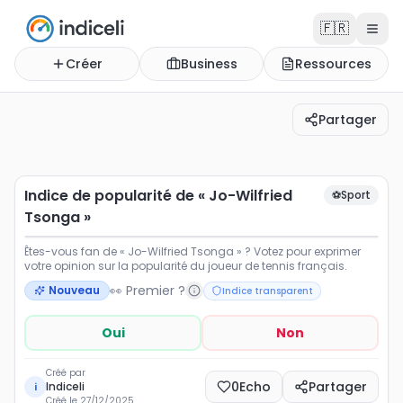
🇫🇷
Créer
Business
Ressources
Partager
Indice de popularité de « Jo-Wilfried Tsonga »
Êtes-vous fan de « Jo-Wilfried Tsonga » ? Votez pour ex
Indice de popularité de « Jo-Wilfried
⚽
Sport
Tsonga »
Êtes-vous fan de « Jo-Wilfried Tsonga » ? Votez pour exprimer
votre opinion sur la popularité du joueur de tennis français.
👀 Premier ?
Nouveau
Indice transparent
Oui
Non
Créé par
0
Echo
Partager
Indiceli
i
Créé le
27/12/2025