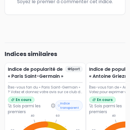
Soyez le premier à commenter cet indice.
Indices similaires
Indice de popularité de
Indice de popular
⚽
Sport
« Paris Saint-Germain »
« Antoine Griezm
Êtes-vous fan du « Paris Saint-Germain »
Êtes-vous fan de « Ant
? Votez et donnez votre avis sur ce club de
Votez pour exprimer vot
Ligue 1.
popularité du footballe
En cours
En cours
français.
Indice
🚀 Sois parmi les
🚀 Sois parmi les
transparent
premiers
premiers
40
60
40