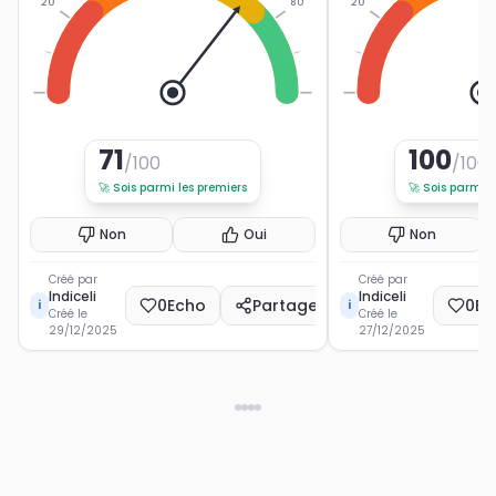
20
80
20
0
100
0
71
100
/100
/100
🚀
Sois parmi les premiers
🚀
Sois parmi l
Non
Oui
Non
Créé par
Créé par
Indiceli
Indiceli
0
Echo
Partager
0
Ec
i
i
Créé le
Créé le
29/12/2025
27/12/2025