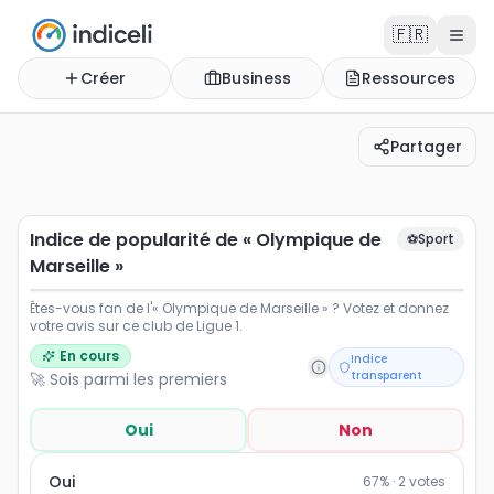
🇫🇷
Créer
Business
Ressources
Partager
Indice de popularité de « Olympique de Marseille »
Êtes-vous fan de l'« Olympique de Marseille » ? Votez et
Indice de popularité de « Olympique de
⚽
Sport
Marseille »
Êtes-vous fan de l'« Olympique de Marseille » ? Votez et donnez
votre avis sur ce club de Ligue 1.
En cours
Indice
transparent
🚀 Sois parmi les premiers
Oui
Non
Oui
67
% ·
2
votes