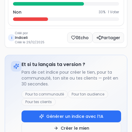
Non
33
% ·
1
Voter
Créé par
0
Echo
Partager
Indiceli
i
Créé le
29/12/2025
Et si tu lançais ta version ?
Pars de cet indice pour créer le tien, pour ta
communauté, ton site ou tes clients — prêt en
30 secondes.
Pour ta communauté
Pour ton audience
Pour tes clients
Générer un indice avec l’IA
Créer le mien