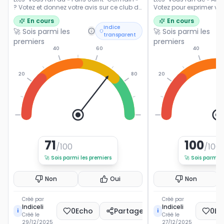
? Votez et donnez votre avis sur ce club de
Votez pour exprimer vot
Ligue 1.
popularité du footballe
En cours
En cours
français.
Indice
🚀 Sois parmi les
🚀 Sois parmi les
transparent
premiers
premiers
40
60
40
20
80
20
0
100
0
71
100
/100
/100
🚀
Sois parmi les premiers
🚀
Sois parmi l
Non
Oui
Non
Créé par
Créé par
Indiceli
Indiceli
0
Echo
Partager
0
Ec
i
i
Créé le
Créé le
29/12/2025
27/12/2025