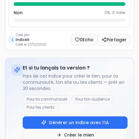
Non
0
% ·
0
Voter
Créé par
0
Echo
Partager
Indiceli
i
Créé le
27/12/2025
Et si tu lançais ta version ?
Pars de cet indice pour créer le tien, pour ta
communauté, ton site ou tes clients — prêt en
30 secondes.
Pour ta communauté
Pour ton audience
Pour tes clients
Générer un indice avec l’IA
Créer le mien