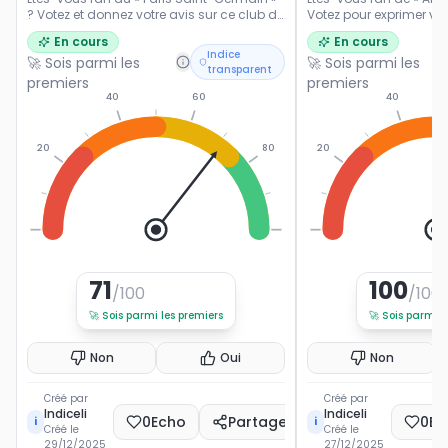
? Votez et donnez votre avis sur ce club de
Votez pour exprimer vot
Ligue 1.
popularité du footballe
En cours
En cours
français.
Indice
🚀 Sois parmi les
🚀 Sois parmi les
transparent
premiers
premiers
40
60
40
20
80
20
0
100
0
71
100
/100
/100
🚀
Sois parmi les premiers
🚀
Sois parmi l
Non
Oui
Non
Créé par
Créé par
Indiceli
Indiceli
0
Echo
Partager
0
Ec
i
i
Créé le
Créé le
29/12/2025
27/12/2025