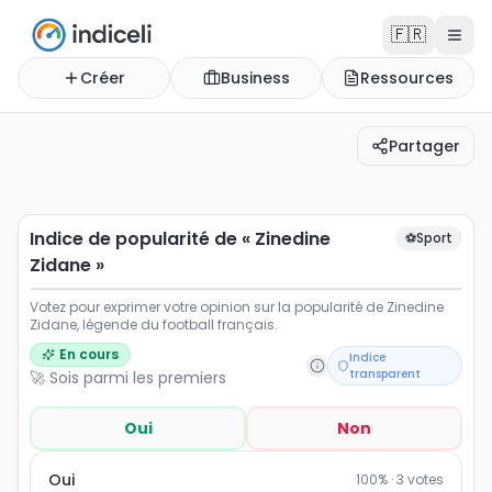
🇫🇷
Créer
Business
Ressources
Partager
Indice de popularité de « Zinedine Zidane »
Votez pour exprimer votre opinion sur la popularité de 
Indice de popularité de « Zinedine
⚽
Sport
Zidane »
Votez pour exprimer votre opinion sur la popularité de Zinedine
Zidane, légende du football français.
En cours
Indice
transparent
🚀 Sois parmi les premiers
Oui
Non
Oui
100
% ·
3
votes