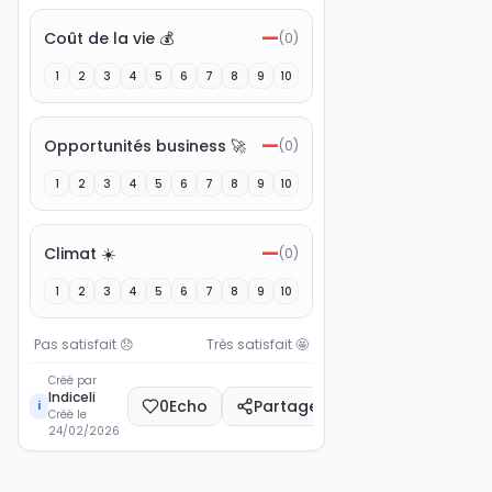
—
Coût de la vie 💰
(
0
)
1
2
3
4
5
6
7
8
9
10
—
Opportunités business 🚀
(
0
)
1
2
3
4
5
6
7
8
9
10
—
Climat ☀️
(
0
)
1
2
3
4
5
6
7
8
9
10
Pas satisfait
😞
Très satisfait
🤩
Créé par
Indiceli
0
Echo
Partager
i
Créé le
24/02/2026