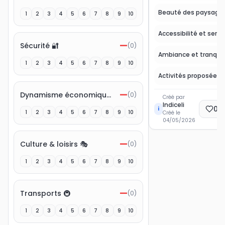
Beauté des paysage
1
2
3
4
5
6
7
8
9
10
Accessibilité et servi
—
Sécurité 🔐
(
0
)
Ambiance et tranquill
1
2
3
4
5
6
7
8
9
10
—
Dynamisme économique 💼
(
0
)
Créé par
Indiceli
0
E
i
1
2
3
4
5
6
7
8
9
10
Créé le
04/05/2026
—
Culture & loisirs 🎭
(
0
)
1
2
3
4
5
6
7
8
9
10
—
Transports 🚇
(
0
)
1
2
3
4
5
6
7
8
9
10