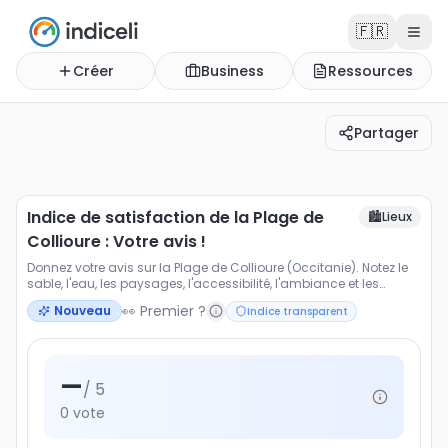
🇫🇷
Créer
Business
Ressources
Partager
Indice de satisfaction de la Plage de Collioure : Votre avi
Donnez votre avis sur la Plage de Collioure (Occitanie). N
Indice de satisfaction de la Plage de
🏙️
Lieux
Collioure : Votre avis !
Donnez votre avis sur la Plage de Collioure (Occitanie). Notez le
sable, l'eau, les paysages, l'accessibilité, l'ambiance et les
activités proposées.
👀 Premier ?
Nouveau
Indice transparent
—
/ 5
0
vote