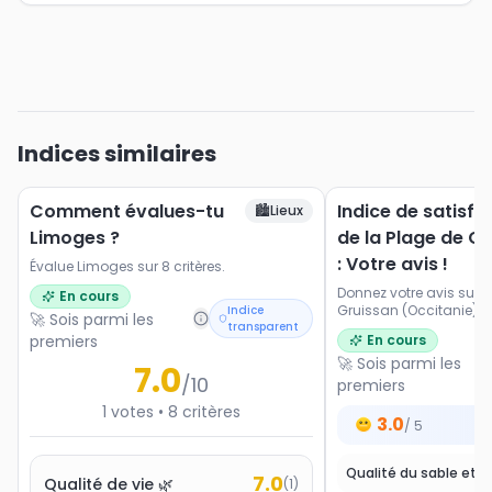
Indices similaires
Comment évalues-tu
Indice de satisfa
🏙️
Lieux
Limoges ?
de la Plage de G
: Votre avis !
Évalue Limoges sur 8 critères.
Donnez votre avis sur l
En cours
Gruissan (Occitanie). No
Indice
🚀 Sois parmi les
transparent
les paysages, l'accessi
premiers
En cours
et les activités proposé
🚀 Sois parmi les
7.0
/10
premiers
1
votes
•
8
critères
3.0
/ 5
7.0
Qualité de vie 🌿
(
1
)