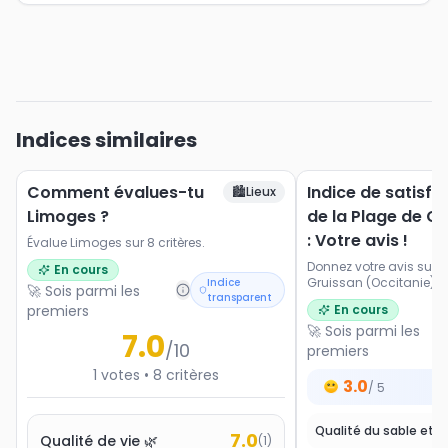
Indices similaires
Comment évalues-tu
Indice de satisfa
🏙️
Lieux
Limoges ?
de la Plage de G
: Votre avis !
Évalue Limoges sur 8 critères.
Donnez votre avis sur l
En cours
Gruissan (Occitanie). No
Indice
🚀 Sois parmi les
transparent
les paysages, l'accessi
premiers
En cours
et les activités proposé
🚀 Sois parmi les
7.0
/10
premiers
1
votes
•
8
critères
3.0
/ 5
7.0
Qualité de vie 🌿
(
1
)