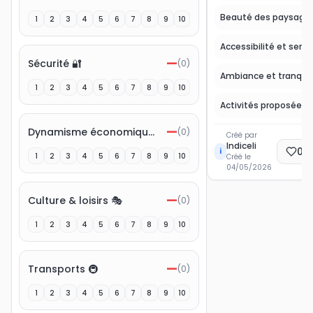
Beauté des paysage
1
2
3
4
5
6
7
8
9
10
Accessibilité et servi
—
Sécurité 🔐
(
0
)
Ambiance et tranquill
1
2
3
4
5
6
7
8
9
10
—
Dynamisme économique 💼
(
0
)
Créé par
Indiceli
0
E
i
1
2
3
4
5
6
7
8
9
10
Créé le
04/05/2026
—
Culture & loisirs 🎭
(
0
)
1
2
3
4
5
6
7
8
9
10
—
Transports 🚇
(
0
)
1
2
3
4
5
6
7
8
9
10