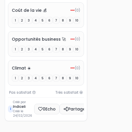
—
Coût de la vie 💰
(
0
)
1
2
3
4
5
6
7
8
9
10
—
Opportunités business 🚀
(
0
)
1
2
3
4
5
6
7
8
9
10
—
Climat ☀️
(
0
)
1
2
3
4
5
6
7
8
9
10
Pas satisfait
😞
Très satisfait
🤩
Créé par
Indiceli
0
Echo
Partager
i
Créé le
24/02/2026