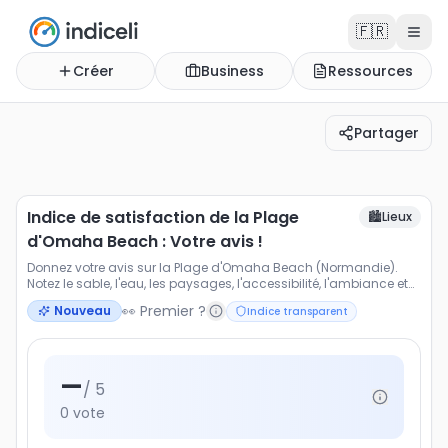
🇫🇷
Créer
Business
Ressources
Partager
Indice de satisfaction de la Plage d'Omaha Beach : Votre
Donnez votre avis sur la Plage d'Omaha Beach (Normandie)
Indice de satisfaction de la Plage
🏙️
Lieux
d'Omaha Beach : Votre avis !
Donnez votre avis sur la Plage d'Omaha Beach (Normandie).
Notez le sable, l'eau, les paysages, l'accessibilité, l'ambiance et
les activités proposées.
👀 Premier ?
Nouveau
Indice transparent
—
/ 5
0
vote